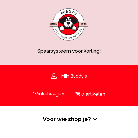
Spaarsysteem voor korting!
Voedingsdeskundige aanwezig
Hulp nodig? 030-6919793 of shop@buddys.nl
GRATIS bezorging in de regio
GRATIS verzending vanaf €50,-
Mijn Buddy's
Spaarsysteem voor korting!
Winkelwagen
0 artikelen
Voor wie shop je?