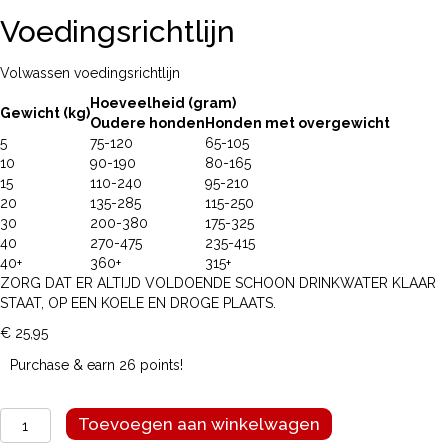
Voedingsrichtlijn
Volwassen voedingsrichtlijn
Hoeveelheid (gram)
Gewicht (kg)
Oudere honden
Honden met overgewicht
5
75-120
65-105
10
90-190
80-165
15
110-240
95-210
20
135-285
115-250
30
200-380
175-325
40
270-475
235-415
40+
360+
315+
ZORG DAT ER ALTIJD VOLDOENDE SCHOON DRINKWATER KLAAR
STAAT, OP EEN KOELE EN DROGE PLAATS.
€
25,95
Purchase & earn 26 points!
Canagan
Toevoegen aan winkelwagen
light/senior