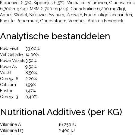
Kippenvet (1,5%), Kippenjus (1,5%), Mineralen, Vitaminen, Glucosamine
(1,700 mg/kg), MSM (1,700 mg/kg), Chondroitine (1,200 mg/kg),
Appel, Wortel, Spinazie, Psyllium, Zeewier, Fructo-oligosacchariden,
Kamille, Pepermunt, Goudsbloem, Veenbes, Anijs en Fenegriek.
Analytische bestanddelen
Ruw Eiwit
33,00%
Vet Gehalte
14,00%
Ruwe Vezels
3,50%
Ruwe As
9,50%
Vocht
8,50%
Omega 6
2,20%
Calcium
1,99%
Fosfor
1,47%
Omega 3
0,40%
Nutritional Additives (per KG)
Vitamine A
16.250 IU
Vitamine D3
2.400 IU