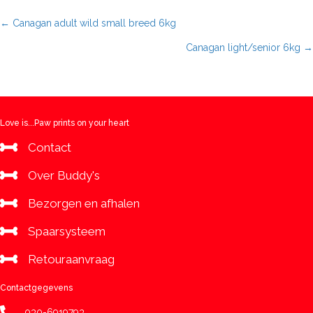
2kg
aantal
Posts
← Canagan adult wild small breed 6kg
Canagan light/senior 6kg →
navigation
Love is...Paw prints on your heart
Contact
Over Buddy's
Bezorgen en afhalen
Spaarsysteem
Retouraanvraag
Contactgegevens
030-6919793