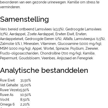
bevorderen van een gezonde urinewegen. Kamille om stress te
verminderen.
Samenstelling
Vers bereid ontbeend Lamsvlees (43,5%), Gedroogde Lamsvlees
(17%), Aardappel, Zoete Aardappel, Erwten Eiwit, Erwten,
Aardappeleiwit, Gedroogde Eieren (2%), Alfalfa, Lamsvleesjus (1,5%),
Zalmolie (1% ), Mineralen, Vitaminen, Glucosamine (1000 mg/kg),
MSM (1000 mg/kg), Appel, Wortel, Spinazie, Psyllium, Zeewier,
Fructo-oligosacchariden, Chondroïtine (700 mg/kg), Kamille,
Pepermunt, Goudsbloem, Veenbes, Anijszaad en Fenegriek
Analytische bestanddelen
Ruw Eiwit
31,50%
Vet Gehalte
15,00%
Ruwe Vezels
5,50%
Ruwe As
10,50%
Vocht
8,50%
Omega 6
2,20%