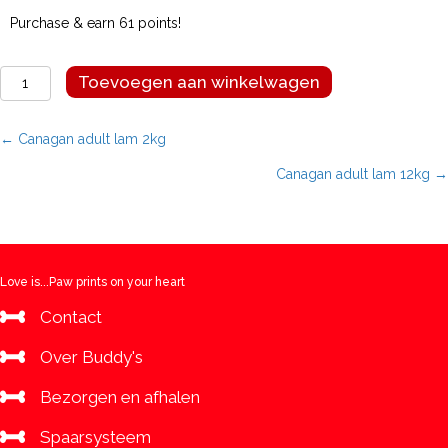
Purchase & earn 61 points!
Canagan
Toevoegen aan winkelwagen
adult
lam
6kg
Posts
← Canagan adult lam 2kg
aantal
Canagan adult lam 12kg →
navigation
Love is...Paw prints on your heart
Contact
Over Buddy's
Bezorgen en afhalen
Spaarsysteem