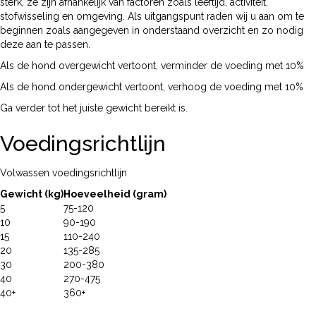
sterk, ze zijn afhankelijk van factoren zoals leeftijd, activiteit,
stofwisseling en omgeving. Als uitgangspunt raden wij u aan om te
beginnen zoals aangegeven in onderstaand overzicht en zo nodig
deze aan te passen.
Als de hond overgewicht vertoont, verminder de voeding met 10%
Als de hond ondergewicht vertoont, verhoog de voeding met 10%
Ga verder tot het juiste gewicht bereikt is.
Voedingsrichtlijn
Volwassen voedingsrichtlijn
Gewicht (kg)
Hoeveelheid (gram)
5
75-120
10
90-190
15
110-240
20
135-285
30
200-380
40
270-475
40+
360+