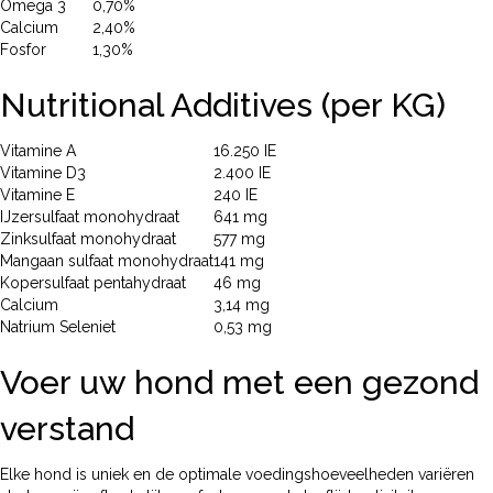
Omega 3
0,70%
Calcium
2,40%
Fosfor
1,30%
Nutritional Additives (per KG)
Vitamine A
16.250 IE
Vitamine D3
2.400 IE
Vitamine E
240 IE
IJzersulfaat monohydraat
641 mg
Zinksulfaat monohydraat
577 mg
Mangaan sulfaat monohydraat
141 mg
Kopersulfaat pentahydraat
46 mg
Calcium
3,14 mg
Natrium Seleniet
0,53 mg
Voer uw hond met een gezond
verstand
Elke hond is uniek en de optimale voedingshoeveelheden variëren