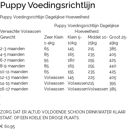
Puppy Voedingsrichtlijn
Puppy Voedingsrichtlijn Dagelijkse Hoeveelheid
Puppy Voedingsrichtlijn Dagelijkse
Verwachte Volwassen
Hoeveelheid
Gewicht
Zeer Klein
Klein 5-
Middel 10-
Groot 25-
1-4kg
10kg
25kg
45kg
2-3 maanden
65
145
215
385
4-5 maanden
85
165
235
405
6-7 maanden
95
180
255
425
8-9 maanden
85
165
255
440
10-11 maanden
65
155
235
425
12-13 maanden
Volwassen
145
225
405
14-15 maanden
Volwassen
Volwassen
215
395
16-17 maanden
Volwassen
Volwassen
Volwassen
385
.
.
ZORG DAT ER ALTIJD VOLDOENDE SCHOON DRINKWATER KLAAR
STAAT, OP EEN KOELE EN DROGE PLAATS.
€
60,95