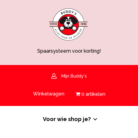
Spaarsysteem voor korting!
Voedingsdeskundige aanwezig
Hulp nodig? 030-6919793 of shop@buddys.nl
GRATIS bezorging in de regio
GRATIS verzending vanaf €50,-
Mijn Buddy's
Spaarsysteem voor korting!
Winkelwagen
0 artikelen
Voor wie shop je?