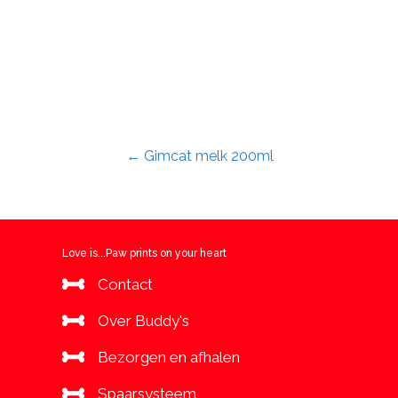
Posts
← Gimcat melk 200ml
navigation
Love is...Paw prints on your heart
Contact
Over Buddy's
Bezorgen en afhalen
Spaarsysteem