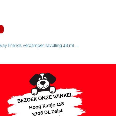
n
iway Friends verdamper navulling 48 ml →