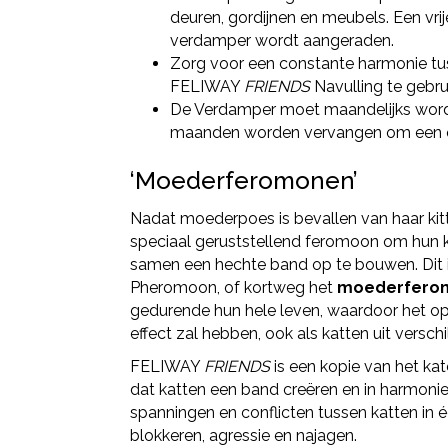
deuren, gordijnen en meubels. Een vri
verdamper wordt aangeraden.
Zorg voor een constante harmonie tu
FELIWAY
FRIENDS
Navulling te gebru
De Verdamper moet maandelijks word
maanden worden vervangen om een op
‘Moederferomonen’
Nadat moederpoes is bevallen van haar kitte
speciaal geruststellend feromoon om hun ki
samen een hechte band op te bouwen. Dit 
Pheromoon, of kortweg het
moederfero
gedurende hun hele leven, waardoor het op 
effect zal hebben, ook als katten uit versch
FELIWAY
FRIENDS
is een kopie van het k
dat katten een band creëren en in harmoni
spanningen en conflicten tussen katten in é
blokkeren, agressie en najagen.