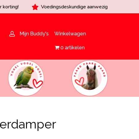
 korting!
Voedingsdeskundige aanwezig
Mijn Buddy's
Winkelwagen
0 artikelen
 verdamper