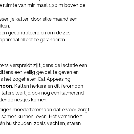
je ruimte van minimaal 1,20 m boven de
ssen je katten door elke maand een
iken.
en gecontroleerd en om de zes
timaal effect te garanderen.
ns verspreidt zij tijdens de lactatie een
ttens een veilig gevoel te geven en
is het zogeheten Cat Appeasing
moon
. Katten herkennen dit feromoon
latere leeftijd ook nog een kalmerend
illende nestjes komen.
ateigen moederferomoon dat ervoor zorgt
e samen kunnen leven. Het vermindert
én huishouden, zoals vechten, staren,