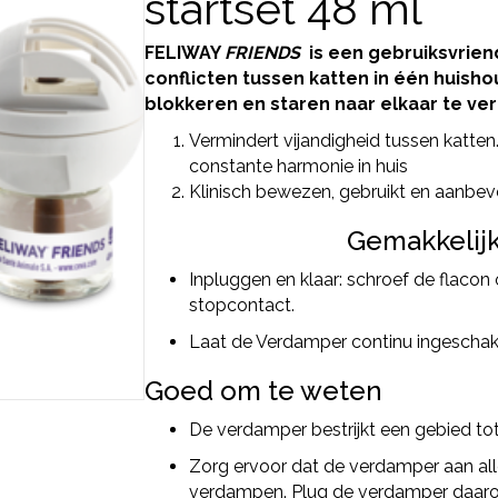
startset 48 ml
FELIWAY
FRIENDS
is een gebruiksvrien
conflicten tussen katten in één huisho
blokkeren en staren naar elkaar te ve
Vermindert vijandigheid tussen katten
constante harmonie in huis
Klinisch bewezen, gebruikt en aanbev
Gemakkelijk
Inpluggen en klaar: schroef de flaco
stopcontact.
Laat de Verdamper continu ingeschak
Goed om te weten
De verdamper bestrijkt een gebied t
Zorg ervoor dat de verdamper aan al
verdampen. Plug de verdamper daarom