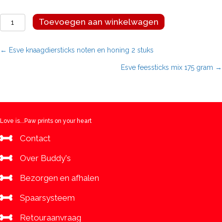
Esve
Toevoegen aan winkelwagen
knaagdiersticks
XL
bosvruchten
Posts
← Esve knaagdiersticks noten en honing 2 stuks
aantal
Esve feessticks mix 175 gram →
navigation
Love is...Paw prints on your heart
Contact
Over Buddy's
Bezorgen en afhalen
Spaarsysteem
Retouraanvraag