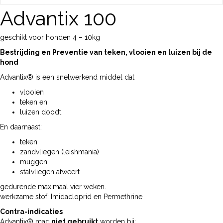
Advantix 100
geschikt voor honden 4 – 10kg
Bestrijding en Preventie van teken, vlooien en luizen bij de
hond
Advantix® is een snelwerkend middel dat
vlooien
teken en
luizen doodt
En daarnaast:
teken
zandvliegen (leishmania)
muggen
stalvliegen afweert
gedurende maximaal vier weken.
werkzame stof: Imidacloprid en Permethrine
Contra-indicaties
Advantix® mag
niet gebruikt
worden bij: