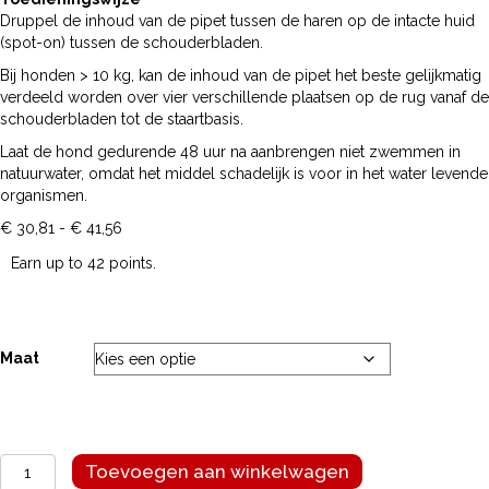
Druppel de inhoud van de pipet tussen de haren op de intacte huid
(spot-on) tussen de schouderbladen.
Bij honden > 10 kg, kan de inhoud van de pipet het beste gelijkmatig
verdeeld worden over vier verschillende plaatsen op de rug vanaf de
schouderbladen tot de staartbasis.
Laat de hond gedurende 48 uur na aanbrengen niet zwemmen in
natuurwater, omdat het middel schadelijk is voor in het water levende
organismen.
Prijsklasse:
€
30,81
-
€
41,56
€ 30,81
Earn up to 42 points.
tot
€ 41,56
Maat
Advantix
Toevoegen aan winkelwagen
100