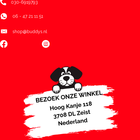
030-6919793
06 - 47 21 11 51
shop@buddys.nl