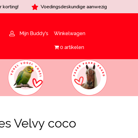
 korting!
Voedingsdeskundige aanwezig
Mijn Buddy's
Winkelwagen
0 artikelen
es Velvy coco