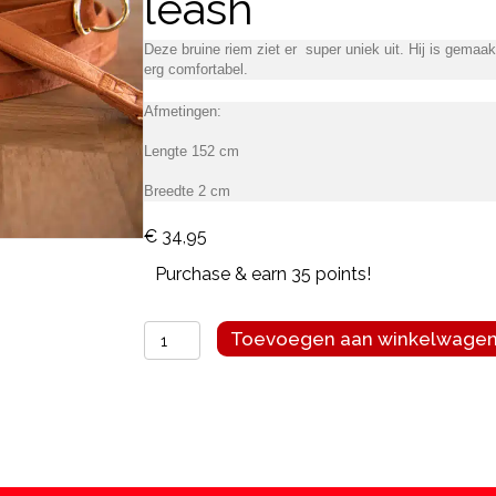
leash
Deze bruine riem ziet er super uniek uit. Hij is gemaakt
erg comfortabel.
Afmetingen:
Lengte 152 cm
Breedte 2 cm
€
34,95
Purchase & earn 35 points!
Floofs
Toevoegen aan winkelwage
and
Cookies
Velvy
coco
leash
aantal