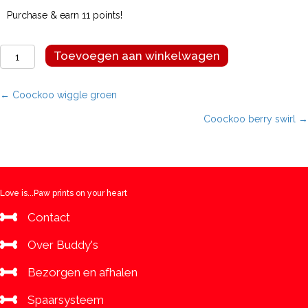
Purchase & earn 11 points!
Coockoo
Toevoegen aan winkelwagen
mallow
ring
aantal
Posts
← Coockoo wiggle groen
Coockoo berry swirl →
navigation
Love is...Paw prints on your heart
Contact
Over Buddy's
Bezorgen en afhalen
Spaarsysteem