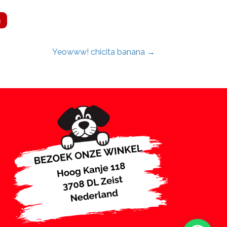
n
Yeowww! chicita banana →