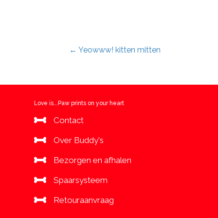
Posts
← Yeowww! kitten mitten
navigation
Love is...Paw prints on your heart
Contact
Over Buddy's
Bezorgen en afhalen
Spaarsysteem
Retouraanvraag