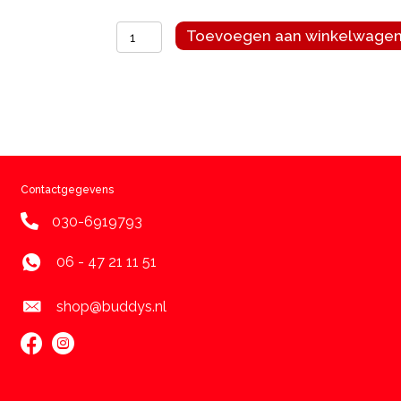
Yeowww!
Toevoegen aan winkelwage
stinkie
aantal
Contactgegevens
030-6919793
06 - 47 21 11 51
shop@buddys.nl