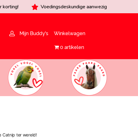
 korting!
Voedingsdeskundige aanwezig
Mijn Buddy's
Winkelwagen
0 artikelen
e Catnip ter wereld!