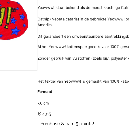
Yeowww! staat bekend als de meest krachtige Catn
Catnip (Nepeta cataria) in de gebruikte Yeowww! p
Amerika.
Dit garandeert een onweerstaanbare aantrekkingsk
Al het Yeowww! kattenspeelgoed is voor 100% gevul
Zonder gebruik van vulstoffen (zoals bijv. polyester 
Het textiel van Yeowww! is gemaakt van 100% katoe
Formaat
7.6 cm
€
4,95
Purchase & earn 5 points!