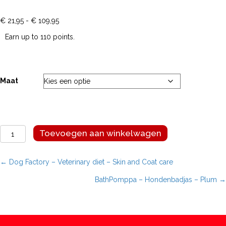
Prijsklasse:
€
21,95
-
€
109,95
€ 21,95
Earn up to 110 points.
tot
€ 109,95
Maat
Dog
Toevoegen aan winkelwagen
Factory
-
Veterinary
Posts
← Dog Factory – Veterinary diet – Skin and Coat care
diet
BathPomppa – Hondenbadjas – Plum →
-
navigation
Weight
control
&
Joint