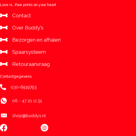
care
Love is...Paw prints on your heart
aantal
Contact
Over Buddy's
Bezorgen en afhalen
Spaarsysteem
Retouraanvraag
Contactgegevens
030-6919793
06 - 47 21 11 51
shop@buddys.nl