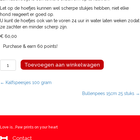
Let op de hoefjes kunnen wel scherpe stukjes hebben, niet elke
hond reageert er goed op.
U kunt de hoefjes ook van te voren 24 uur in water laten weken zodat
ze zachter en minder scherp zijn.
€
60,00
Purchase & earn 60 points!
Kalfshoefjes
Toevoegen aan winkelwagen
100
stuks
aantal
Posts
← Kalfspeesjes 100 gram
Bullenpees 15cm 25 stuks →
navigation
Love is...Paw prints on your heart
Contact