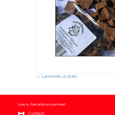
Posts
← Lamsoren 12 stuks
navigation
Love is...Paw prints on your heart
Contact