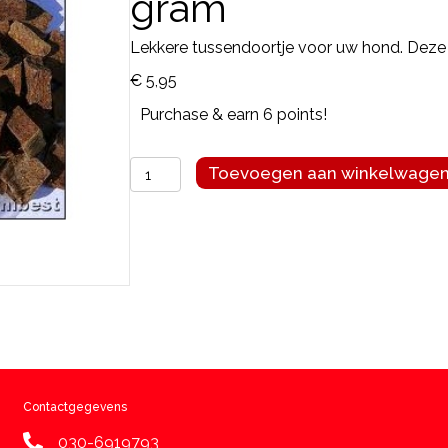
gram
Lekkere tussendoortje voor uw hond. Deze 
€
5,95
Purchase & earn 6 points!
Carnibest
Toevoegen aan winkelwage
lamslongblokjes
100
gram
aantal
Contactgegevens
030-6919793