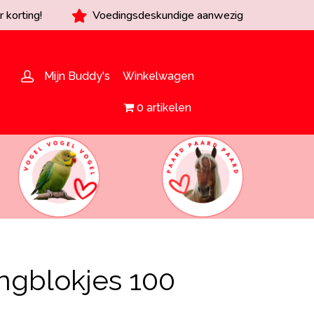
 korting!
Voedingsdeskundige aanwezig
Mijn Buddy's
Winkelwagen
0 artikelen
ngblokjes 100