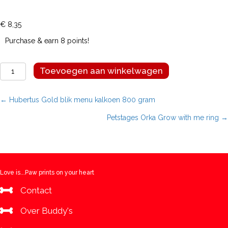
€
8,35
Purchase & earn 8 points!
Petstages
Toevoegen aan winkelwagen
Orka
Cutie
chewies
Posts
← Hubertus Gold blik menu kalkoen 800 gram
hedgehog
Petstages Orka Grow with me ring →
aantal
navigation
Love is...Paw prints on your heart
Contact
Over Buddy's