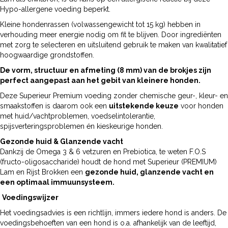
Hypo-allergene voeding beperkt.
Kleine hondenrassen (volwassengewicht tot 15 kg) hebben in
verhouding meer energie nodig om fit te blijven. Door ingrediënten
met zorg te selecteren en uitsluitend gebruik te maken van kwalitatief
hoogwaardige grondstoffen.
De vorm, structuur en afmeting (8 mm) van de brokjes zijn
perfect aangepast aan het gebit van kleinere honden.
Deze Superieur Premium voeding zonder chemische geur-, kleur- en
smaakstoffen is daarom ook een
uitstekende keuze
voor honden
met huid/vachtproblemen, voedselintolerantie,
spijsverteringsproblemen én kieskeurige honden.
Gezonde huid & Glanzende vacht
Dankzij de Omega 3 & 6 vetzuren en Prebiotica, te weten F.O.S
(fructo-oligosaccharide) houdt de hond met Superieur (PREMIUM)
Lam en Rijst Brokken een
gezonde huid, glanzende vacht en
een optimaal immuunsysteem.
Voedingswijzer
Het voedingsadvies is een richtlijn, immers iedere hond is anders. De
voedingsbehoeften van een hond is o.a. afhankelijk van de leeftijd,