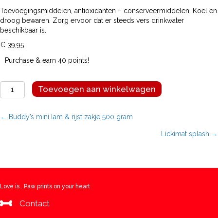
Toevoegingsmiddelen, antioxidanten – conserveermiddelen. Koel en
droog bewaren. Zorg ervoor dat er steeds vers drinkwater
beschikbaar is.
€
39,95
Purchase & earn 40 points!
Buddy's
Toevoegen aan winkelwagen
mini
lam
&
Posts
← Buddy’s mini lam & rijst zakje 500 gram
rijst
Lickimat splash →
10
navigation
kg
aantal
Love is...Paw prints on your heart
Contact