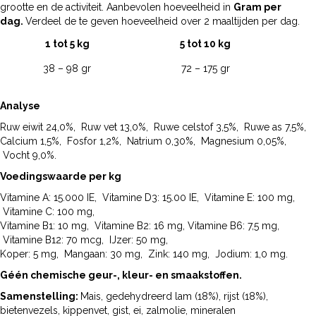
grootte en de activiteit. Aanbevolen hoeveelheid in
Gram per
dag.
Verdeel de te geven hoeveelheid over 2 maaltijden per dag.
1 tot 5 kg
5 tot 10 kg
38 – 98 gr
72 – 175 gr
Analyse
Ruw eiwit 24,0%, Ruw vet 13,0%, Ruwe celstof 3,5%, Ruwe as 7,5%,
Calcium 1,5%, Fosfor 1,2%, Natrium 0,30%, Magnesium 0,05%,
Vocht 9,0%.
Voedingswaarde per kg
Vitamine A: 15.000 IE, Vitamine D3: 15.00 IE, Vitamine E: 100 mg,
Vitamine C: 100 mg,
Vitamine B1: 10 mg, Vitamine B2: 16 mg, Vitamine B6: 7,5 mg,
Vitamine B12: 70 mcg, IJzer: 50 mg,
Koper: 5 mg, Mangaan: 30 mg, Zink: 140 mg, Jodium: 1,0 mg.
Géén chemische geur-, kleur- en smaakstoffen.
Samenstelling:
Mais, gedehydreerd lam (18%), rijst (18%),
bietenvezels, kippenvet, gist, ei, zalmolie, mineralen