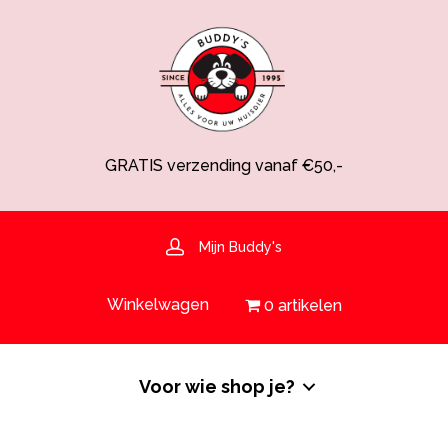
GRATIS verzending vanaf €50,-
Spaarsysteem voor korting!
Voedingsdeskundige aanwezig
Hulp nodig? 030-6919793 of shop@buddys.nl
GRATIS bezorging in de regio
Mijn Buddy's
GRATIS verzending vanaf €50,-
Winkelwagen
0 artikelen
Voor wie shop je?