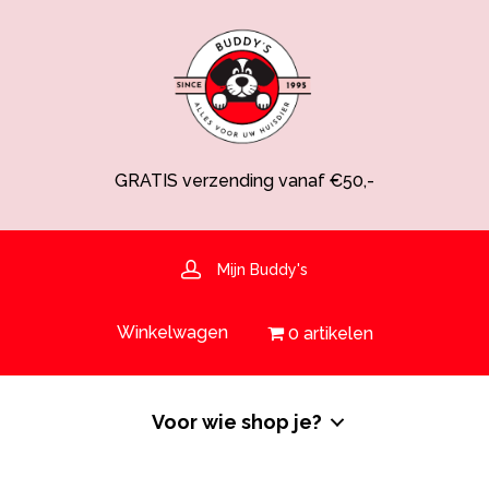
GRATIS verzending vanaf €50,-
Spaarsysteem voor korting!
Voedingsdeskundige aanwezig
Hulp nodig? 030-6919793 of shop@buddys.nl
GRATIS bezorging in de regio
Mijn Buddy's
GRATIS verzending vanaf €50,-
Winkelwagen
0 artikelen
Voor wie shop je?