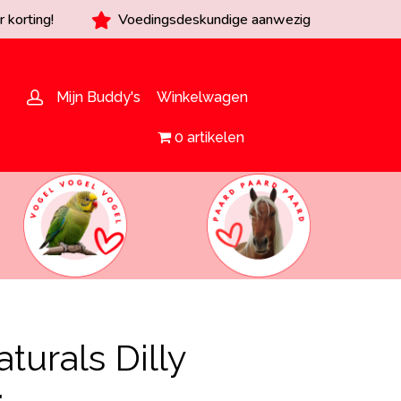
 korting!
Voedingsdeskundige aanwezig
Mijn Buddy's
Winkelwagen
0 artikelen
urals Dilly