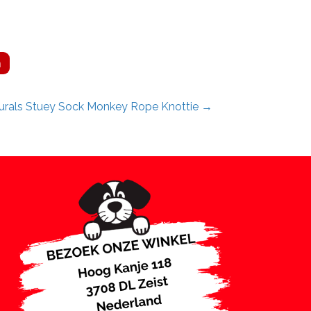
n
urals Stuey Sock Monkey Rope Knottie →