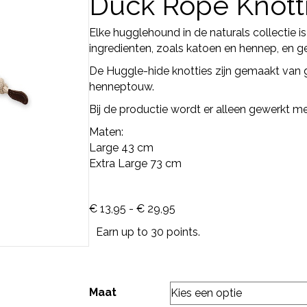
Duck Rope Knott
Elke hugglehound in de naturals collectie i
ingredienten, zoals katoen en hennep, en ge
De Huggle-hide knotties zijn gemaakt van g
henneptouw.
Bij de productie wordt er alleen gewerkt 
Maten:
Large 43 cm
Extra Large 73 cm
Prijsklasse:
€
13,95
-
€
29,95
€ 13,95
Earn up to 30 points.
tot
€ 29,95
Maat