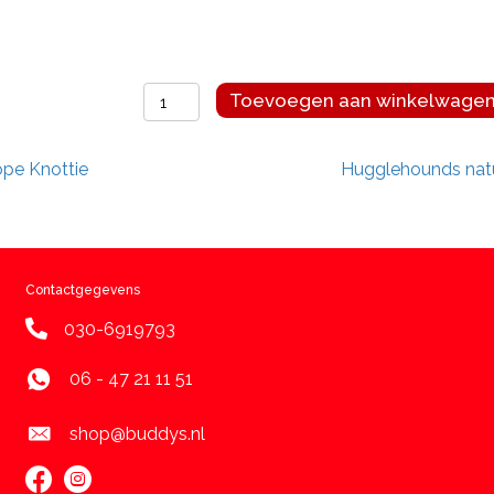
Hugglehounds
Toevoegen aan winkelwage
naturals
Dilly
pe Knottie
Hugglehounds nat
Duck
Rope
Knottie
aantal
Contactgegevens
030-6919793
06 - 47 21 11 51
shop@buddys.nl