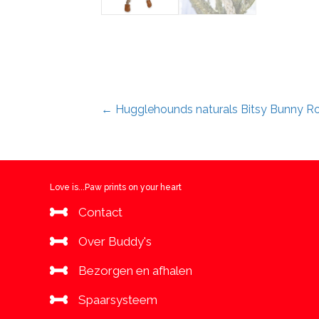
Posts
← Hugglehounds naturals Bitsy Bunny Ro
navigation
Love is...Paw prints on your heart
Contact
Over Buddy's
Bezorgen en afhalen
Spaarsysteem