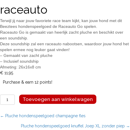
raceauto
Terwijl jij naar jouw favoriete race team kijkt, kan jouw hond met dit
Beeztees hondenspeelgoed de Raceauto Go spelen.
Raceauto Go is gemaakt van heerlijk zacht pluche en beschikt over
een soundship.
Deze soundship zal een raceauto nabootsen, waardoor jouw hond het
spelen ermee nog leuker gaat vinden!
– Gemaakt van zacht pluche
– Inclusief soundship
Afmeting: 26x16x8 cm
€
11,95
Purchase & earn 12 points!
Pluche
Toevoegen aan winkelwagen
hondenspeelgoed
raceauto
aantal
Posts
← Pluche hondenspeelgoed champagne fles
Pluche hondenspeelgoed knuffel Joep XL zonder piep →