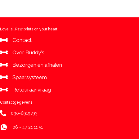
navigation
Love is...Paw prints on your heart
Contact
Over Buddy's
Bezorgen en afhalen
Spaarsysteem
Retouraanvraag
Contactgegevens
030-6919793
06 - 47 21 11 51