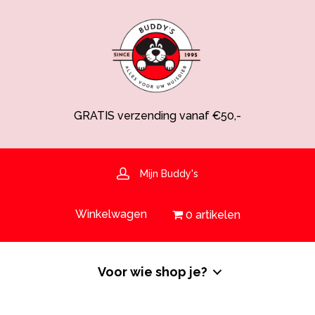
GRATIS verzending vanaf €50,-
Spaarsysteem voor korting!
Voedingsdeskundige aanwezig
Hulp nodig? 030-6919793 of shop@buddys.nl
GRATIS bezorging in de regio
Mijn Buddy's
GRATIS verzending vanaf €50,-
Winkelwagen
0 artikelen
Voor wie shop je?