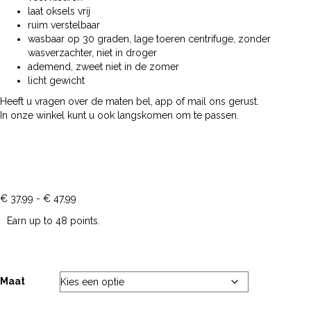
laat oksels vrij
ruim verstelbaar
wasbaar op 30 graden, lage toeren centrifuge, zonder
wasverzachter, niet in droger
ademend, zweet niet in de zomer
licht gewicht
Heeft u vragen over de maten bel, app of mail ons gerust.
In onze winkel kunt u ook langskomen om te passen.
Prijsklasse:
€
37,99
-
€
47,99
€ 37,99
Earn up to 48 points.
tot
€ 47,99
Maat