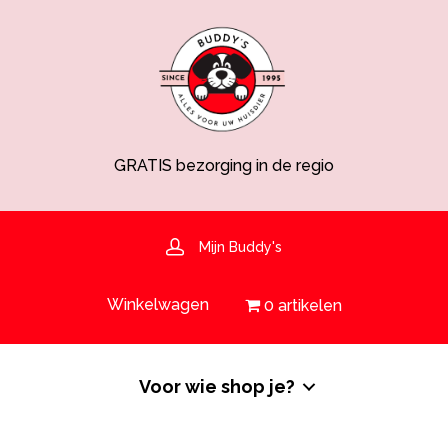
GRATIS bezorging in de regio
GRATIS verzending vanaf €50,-
Spaarsysteem voor korting!
Voedingsdeskundige aanwezig
Hulp nodig? 030-6919793 of shop@buddys.nl
Mijn Buddy's
GRATIS bezorging in de regio
Winkelwagen
0 artikelen
Voor wie shop je?