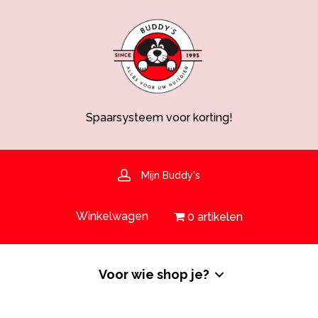
Spaarsysteem voor korting!
Voedingsdeskundige aanwezig
Hulp nodig? 030-6919793 of shop@buddys.nl
GRATIS bezorging in de regio
GRATIS verzending vanaf €50,-
Mijn Buddy's
Spaarsysteem voor korting!
Winkelwagen
0 artikelen
Voor wie shop je?