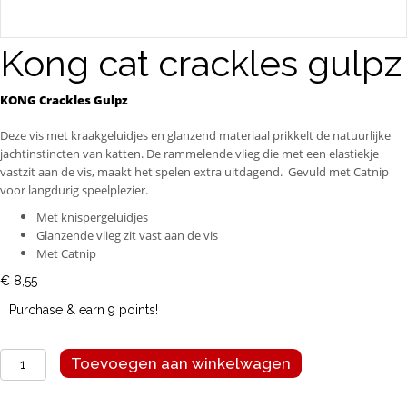
Kong cat crackles gulpz
KONG Crackles Gulpz
Deze vis met kraakgeluidjes en glanzend materiaal prikkelt de natuurlijke
jachtinstincten van katten. De rammelende vlieg die met een elastiekje
vastzit aan de vis, maakt het spelen extra uitdagend. Gevuld met Catnip
voor langdurig speelplezier.
Met knispergeluidjes
Glanzende vlieg zit vast aan de vis
Met Catnip
€
8,55
Purchase & earn 9 points!
Kong
Toevoegen aan winkelwagen
cat
crackles