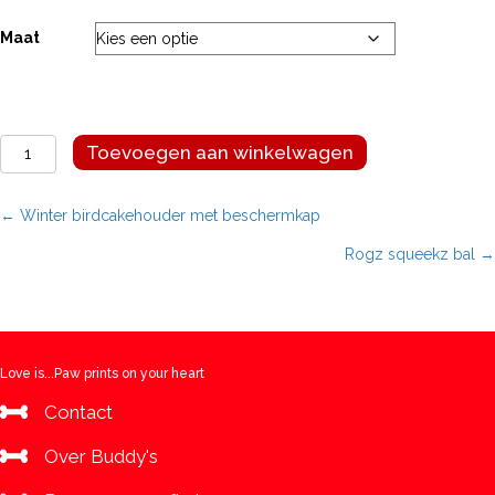
Maat
Winter
Toevoegen aan winkelwagen
pindahouder
aantal
Posts
← Winter birdcakehouder met beschermkap
Rogz squeekz bal →
navigation
Love is...Paw prints on your heart
Contact
Over Buddy's