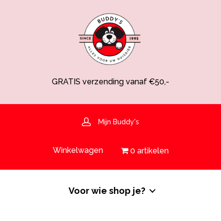
GRATIS verzending vanaf €50,-
Spaarsysteem voor korting!
Voedingsdeskundige aanwezig
Hulp nodig? 030-6919793 of shop@buddys.nl
GRATIS bezorging in de regio
Mijn Buddy's
GRATIS verzending vanaf €50,-
Winkelwagen
0 artikelen
Voor wie shop je?