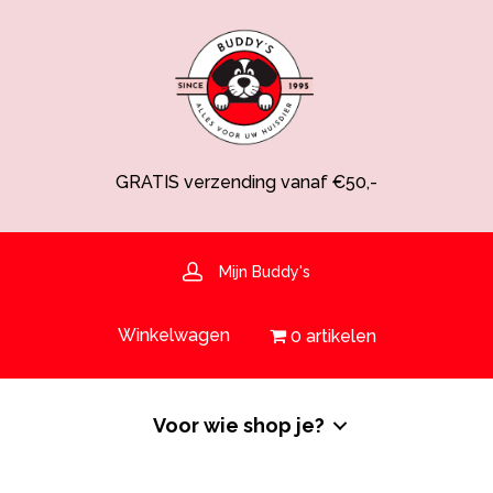
GRATIS verzending vanaf €50,-
Spaarsysteem voor korting!
Voedingsdeskundige aanwezig
Hulp nodig? 030-6919793 of shop@buddys.nl
GRATIS bezorging in de regio
Mijn Buddy's
GRATIS verzending vanaf €50,-
Winkelwagen
0 artikelen
Voor wie shop je?