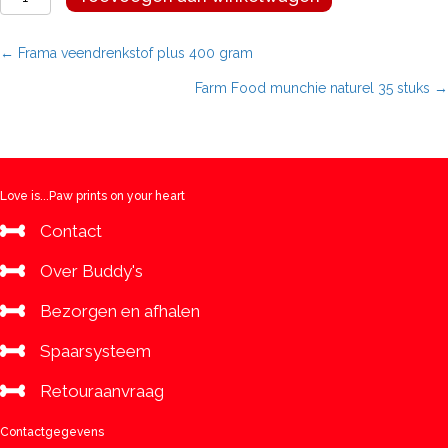
Food
munchie
hart
Posts
← Frama veendrenkstof plus 400 gram
35
Farm Food munchie naturel 35 stuks →
stuks
navigation
aantal
Love is...Paw prints on your heart
Contact
Over Buddy's
Bezorgen en afhalen
Spaarsysteem
Retouraanvraag
Contactgegevens