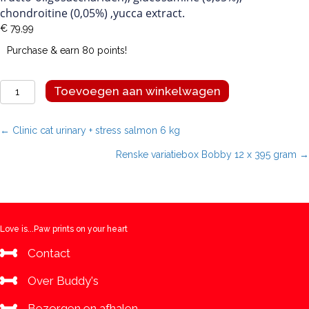
chondroitine (0,05%) ,yucca extract.
€
79,99
Purchase & earn 80 points!
Renske
Toevoegen aan winkelwagen
variatiebox
Nelson
24
Posts
← Clinic cat urinary + stress salmon 6 kg
x
Renske variatiebox Bobby 12 x 395 gram →
395
navigation
gram
aantal
Love is...Paw prints on your heart
Contact
Over Buddy's
Bezorgen en afhalen