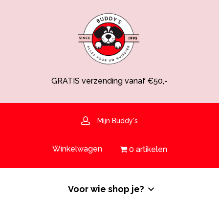
GRATIS verzending vanaf €50,-
Spaarsysteem voor korting!
Voedingsdeskundige aanwezig
Hulp nodig? 030-6919793 of shop@buddys.nl
GRATIS bezorging in de regio
Mijn Buddy's
GRATIS verzending vanaf €50,-
Winkelwagen
0 artikelen
Voor wie shop je?