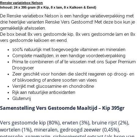
Renske variatiebox Nelson
Inhoud: 24 x 395 gram (8 x Kip, 8 x lam, 8 x Kalkoen & Eend)
De Renske variatiebox Nelson is een handige variatieverpakking met
drie heerlijke varianten Renske Vers Gestoomd! Met deze box kun je
gemakkelijk afwisselen.
De box bevat 8x vers gestoomde kip, 8x vers gestoomde lam en 8x
vers gestoomde kalkoen en eend.
100% natuurlijk met toegevoegde vitaminen en mineralen
Complete maaltijden, in een handige voordeelverpakking
Prima te combineren of af te wisselen met ons Super Premium
Droogvoer
Zeer geschikt voor honden die slecht reageren op droog- en
of blikvoeding of andere soorten van vlees
Verrijkt met glucosamine en chondroïtine
Rijk aan natuurlijke antioxidanten
Glutenvrij
Samenstelling Vers Gestoomde Maaltijd – Kip 395gr
Vers gestoomde kip (80%), erwten (3%), bruine rijst (2%),
wortelen (1%), mineralen, gedroogd zeewier (0,45%),
peterselie, rozemarijn, cichoreiwortel extract (als bron van