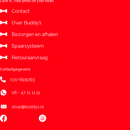
Love is...Paw prints on your heart
Contact
Over Buddy's
Bezorgen en afhalen
Spaarsysteem
Retouraanvraag
Contactgegevens
030-6919793
06 - 47 21 11 51
shop@buddys.nl