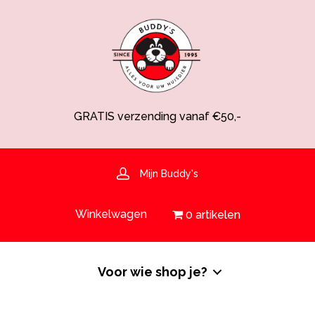
GRATIS verzending vanaf €50,-
Spaarsysteem voor korting!
Voedingsdeskundige aanwezig
Hulp nodig? 030-6919793 of shop@buddys.nl
GRATIS bezorging in de regio
Mijn Buddy's
GRATIS verzending vanaf €50,-
Winkelwagen
0 artikelen
Voor wie shop je?