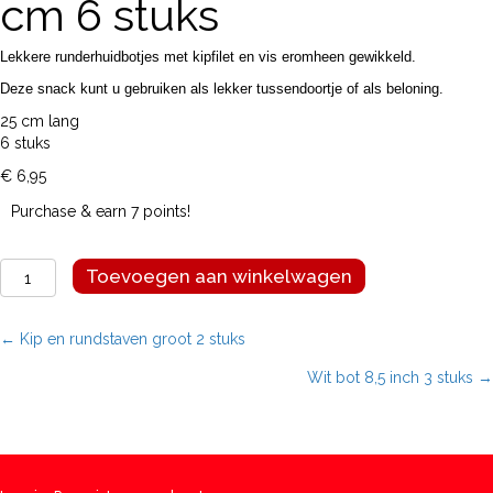
cm 6 stuks
Lekkere runderhuidbotjes met kipfilet en vis eromheen gewikkeld.
Deze snack kunt u gebruiken als lekker tussendoortje of als beloning.
25 cm lang
6 stuks
€
6,95
Purchase & earn 7 points!
Combistaaf
Toevoegen aan winkelwagen
kip
en
vis
Posts
← Kip en rundstaven groot 2 stuks
25
Wit bot 8,5 inch 3 stuks →
cm
navigation
6
stuks
aantal