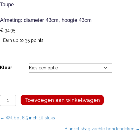
Taupe
Afmeting: diameter 43cm, hoogte 43cm
€
34,95
Earn up to 35 points.
Kleur
Meow
Toevoegen aan winkelwagen
katteniglo
aantal
Posts
← Wit bot 8,5 inch 10 stuks
Blanket shag zachte hondendeken →
navigation