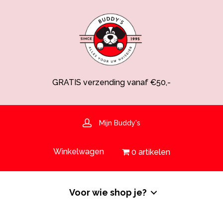
GRATIS verzending vanaf €50,-
Spaarsysteem voor korting!
Voedingsdeskundige aanwezig
Hulp nodig? 030-6919793 of shop@buddys.nl
GRATIS bezorging in de regio
Mijn Buddy's
GRATIS verzending vanaf €50,-
Winkelwagen
0 artikelen
Voor wie shop je?