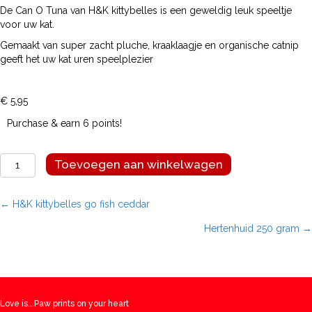
De Can O Tuna van H&K kittybelles is een geweldig leuk speeltje
voor uw kat.
Gemaakt van super zacht pluche, kraaklaagje en organische catnip
geeft het uw kat uren speelplezier
€
5,95
Purchase & earn 6 points!
H&K
Toevoegen aan winkelwagen
kittybelles
Can
O
Posts
← H&K kittybelles go fish ceddar
Tuna
Hertenhuid 250 gram →
aantal
navigation
Love is...Paw prints on your heart