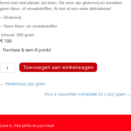
hond met veel plezier zal doen. De oren zijn glutenvrij en bevatten
geen kleur- of smaakstoffen. Al met al een ware delicatesse!
– Glutenvrij
– Geen kleur- en smaakstoffen
Inhoud: 200 gram
€
7,99
Purchase & earn 8 points!
Geitenoren
Toevoegen aan winkelwagen
200
gram
aantal
Posts
← Hertenhuid 250 gram
Kivo 4 vissoorten compleet 20 x 500 gram →
navigation
Love is...Paw prints on your heart