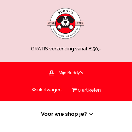
GRATIS verzending vanaf €50,-
Spaarsysteem voor korting!
Voedingsdeskundige aanwezig
Hulp nodig? 030-6919793 of shop@buddys.nl
GRATIS bezorging in de regio
Mijn Buddy's
GRATIS verzending vanaf €50,-
Winkelwagen
0 artikelen
Voor wie shop je?