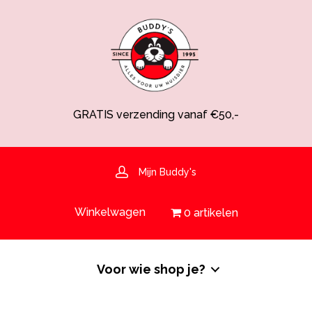
GRATIS verzending vanaf €50,-
Spaarsysteem voor korting!
Voedingsdeskundige aanwezig
Hulp nodig? 030-6919793 of shop@buddys.nl
GRATIS bezorging in de regio
Mijn Buddy's
GRATIS verzending vanaf €50,-
Winkelwagen
0 artikelen
Voor wie shop je?