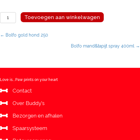
Bolfo
Toevoegen aan winkelwagen
gold
hond
400
Posts
← Bolfo gold hond 250
aantal
Bolfo mand&tapijt spray 400ml →
navigation
Love is...Paw prints on your heart
Contact
Over Buddy's
Bezorgen en afhalen
Spaarsysteem