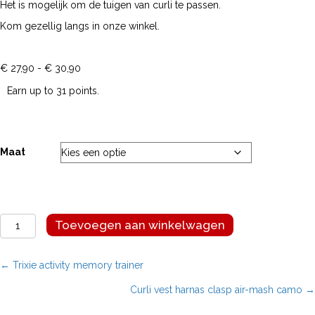
Het is mogelijk om de tuigen van curli te passen.
Kom gezellig langs in onze winkel.
Prijsklasse:
€
27,90
-
€
30,90
€ 27,90
Earn up to 31 points.
tot
€ 30,90
Maat
Curli
Toevoegen aan winkelwagen
vest
harnas
clasp
Posts
← Trixie activity memory trainer
air-
Curli vest harnas clasp air-mash camo →
mash
navigation
zwart