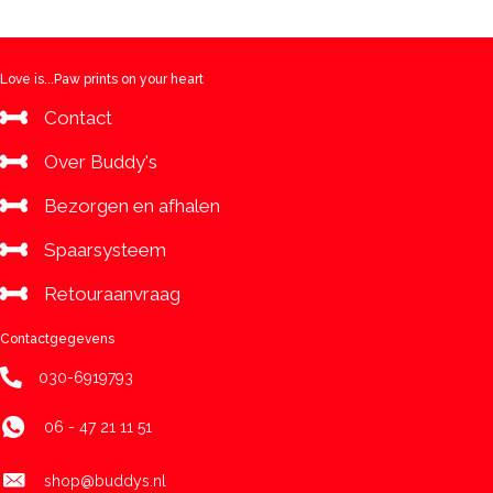
aantal
Love is...Paw prints on your heart
Contact
Over Buddy's
Bezorgen en afhalen
Spaarsysteem
Retouraanvraag
Contactgegevens
030-6919793
06 - 47 21 11 51
shop@buddys.nl