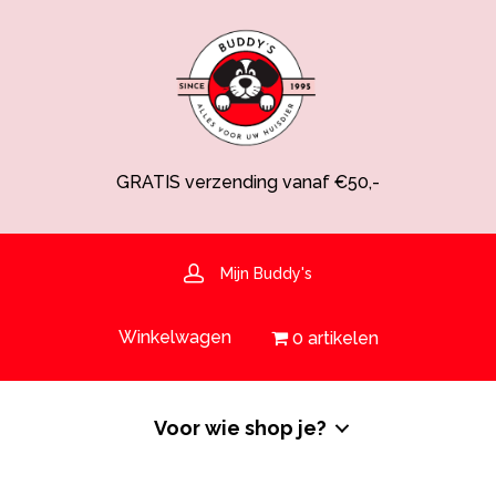
GRATIS verzending vanaf €50,-
Spaarsysteem voor korting!
Voedingsdeskundige aanwezig
Hulp nodig? 030-6919793 of shop@buddys.nl
GRATIS bezorging in de regio
Mijn Buddy's
GRATIS verzending vanaf €50,-
Winkelwagen
0 artikelen
Voor wie shop je?