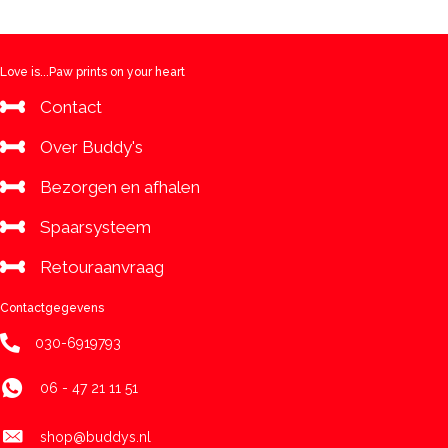
aantal
Love is...Paw prints on your heart
Contact
Over Buddy's
Bezorgen en afhalen
Spaarsysteem
Retouraanvraag
Contactgegevens
030-6919793
06 - 47 21 11 51
shop@buddys.nl