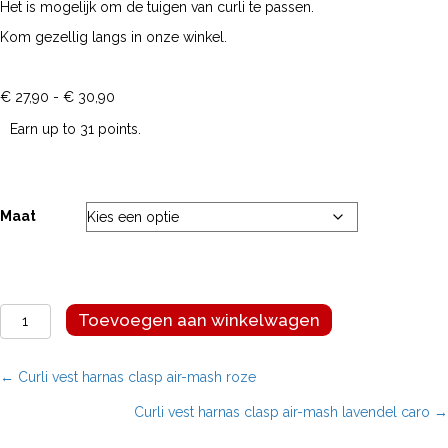
Het is mogelijk om de tuigen van curli te passen.
Kom gezellig langs in onze winkel.
Prijsklasse:
€
27,90
-
€
30,90
€ 27,90
Earn up to 31 points.
tot
€ 30,90
Maat
Curli
Toevoegen aan winkelwagen
vest
harnas
clasp
Posts
← Curli vest harnas clasp air-mash roze
air-
Curli vest harnas clasp air-mash lavendel caro →
mash
navigation
groen