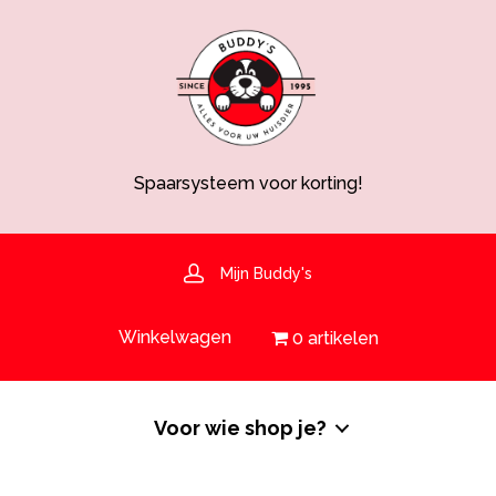
Spaarsysteem voor korting!
Voedingsdeskundige aanwezig
Hulp nodig? 030-6919793 of shop@buddys.nl
GRATIS bezorging in de regio
GRATIS verzending vanaf €50,-
Mijn Buddy's
Spaarsysteem voor korting!
Winkelwagen
0 artikelen
Voor wie shop je?