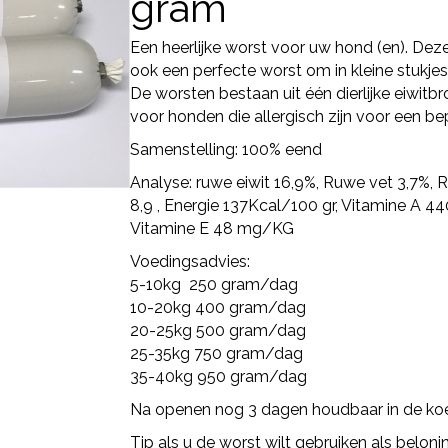
gram
Een heerlijke worst voor uw hond (en). Dez
ook een perfecte worst om in kleine stukjes
De worsten bestaan uit één dierlijke eiwi
voor honden die allergisch zijn voor een be
Samenstelling: 100% eend
Analyse: ruwe eiwit 16,9%, Ruwe vet 3,7%, 
8,9 , Energie 137Kcal/100 gr, Vitamine A 4
Vitamine E 48 mg/KG
Voedingsadvies:
5-10kg 250 gram/dag
10-20kg 400 gram/dag
20-25kg 500 gram/dag
25-35kg 750 gram/dag
35-40kg 950 gram/dag
Na openen nog 3 dagen houdbaar in de koe
Tip als u de worst wilt gebruiken als belonin