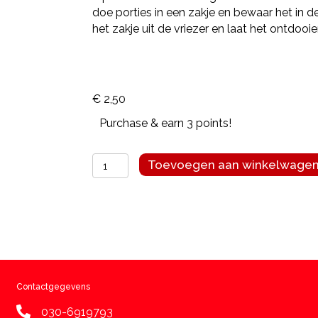
doe porties in een zakje en bewaar het in de
het zakje uit de vriezer en laat het ontdooie
€
2,50
Purchase & earn 3 points!
Buddy's
Toevoegen aan winkelwage
vleesworst
eend
200
gram
aantal
Contactgegevens
030-6919793