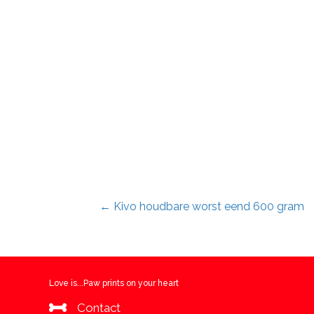
Posts
← Kivo houdbare worst eend 600 gram
navigation
Love is...Paw prints on your heart
Contact