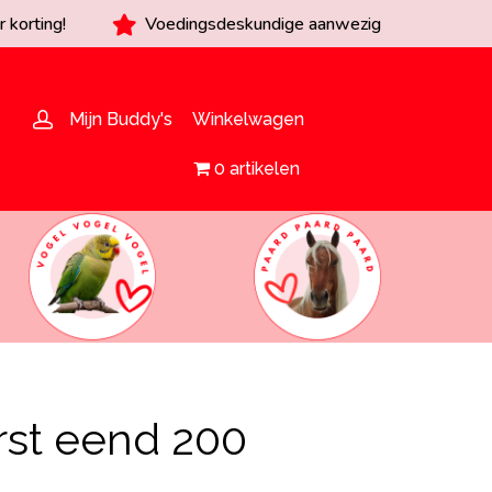
 korting!
Voedingsdeskundige aanwezig
Mijn Buddy's
Winkelwagen
0 artikelen
rst eend 200