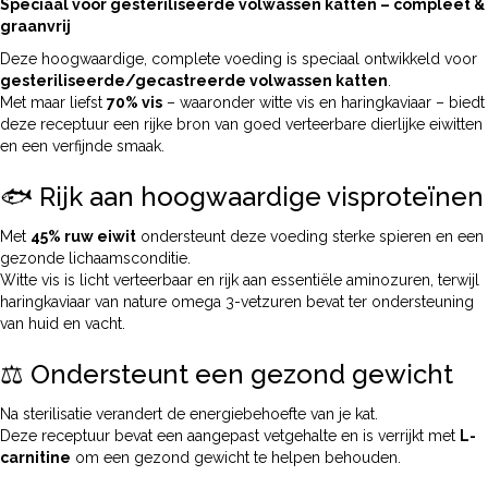
Speciaal voor gesteriliseerde volwassen katten – compleet &
graanvrij
Deze hoogwaardige, complete voeding is speciaal ontwikkeld voor
gesteriliseerde/gecastreerde volwassen katten
.
Met maar liefst
70% vis
– waaronder witte vis en haringkaviaar – biedt
deze receptuur een rijke bron van goed verteerbare dierlijke eiwitten
en een verfijnde smaak.
🐟 Rijk aan hoogwaardige visproteïnen
Met
45% ruw eiwit
ondersteunt deze voeding sterke spieren en een
gezonde lichaamsconditie.
Witte vis is licht verteerbaar en rijk aan essentiële aminozuren, terwijl
haringkaviaar van nature omega 3-vetzuren bevat ter ondersteuning
van huid en vacht.
⚖️ Ondersteunt een gezond gewicht
Na sterilisatie verandert de energiebehoefte van je kat.
Deze receptuur bevat een aangepast vetgehalte en is verrijkt met
L-
carnitine
om een gezond gewicht te helpen behouden.