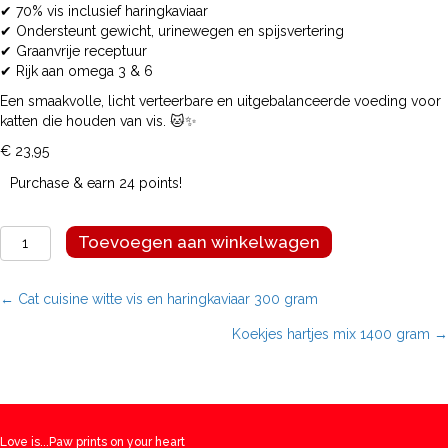
✔ 70% vis inclusief haringkaviaar
✔ Ondersteunt gewicht, urinewegen en spijsvertering
✔ Graanvrije receptuur
✔ Rijk aan omega 3 & 6
Een smaakvolle, licht verteerbare en uitgebalanceerde voeding voor
katten die houden van vis. 🐱✨
€
23,95
Purchase & earn 24 points!
Cat
Toevoegen aan winkelwagen
cuisine
witte
vis
Posts
← Cat cuisine witte vis en haringkaviaar 300 gram
en
Koekjes hartjes mix 1400 gram →
haringkaviaar
navigation
1,5
kg
aantal
Love is...Paw prints on your heart