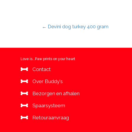
Posts
← Devini dog turkey 400 gram
navigation
Love is...Paw prints on your heart
Contact
Over Buddy's
Bezorgen en afhalen
Spaarsysteem
Retouraanvraag