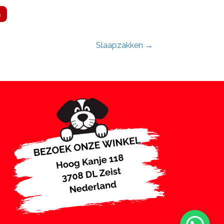
n
Slaapzakken →