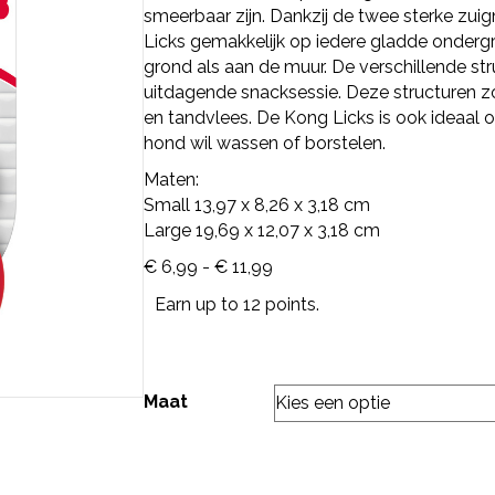
smeerbaar zijn. Dankzij de twee sterke zui
Licks gemakkelijk op iedere gladde onder
grond als aan de muur. De verschillende st
uitdagende snacksessie. Deze structuren z
en tandvlees. De Kong Licks is ook ideaal
hond wil wassen of borstelen.
Maten:
Small 13,97 x 8,26 x 3,18 cm
Large 19,69 x 12,07 x 3,18 cm
Prijsklasse:
€
6,99
-
€
11,99
€ 6,99
Earn up to 12 points.
tot
€ 11,99
Maat