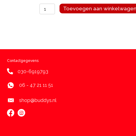
Kong
Toevoegen aan winkelwage
lickmat
aantal
Contactgegevens
030-6919793
06 - 47 21 11 51
shop@buddys.nl