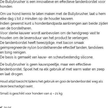
De Bullybrusher is een innovatieve en effectieve tandenborstel voor
honden.
Om uw hond kennis te laten maken met de Bullybrusher, laat u hem
elke dag 1 tot 2 minuten op de houder kauwen.
Indien gewenst kunt u hondentandpasta aanbrengen aan beide zijden
van de borstelharen.
Voor sterke kauwer wordt aanbevolen om de handgreep vast te
houden om de levensduur van het product te verlengen.
De tandenborstel heeft tweezijdige, met bacon smaak
geimpregneerde nylon borstelharendie effectief tanden, tandvlees
en tong reinigen.
De basis is gemaakt van kauw- en scheurbestendig silicone.
De bullybrusher is geen kauwspeeltje, maar een effectieve
tandenborstel. Spoel het na elk gebruik af met warm water en zeep
en laat drogen.
Houd altijd toezicht tijdens het gebruik en gooi de tandenborstel weg als
deze beschadigd raakt.
Small is geschikt voor honden van 4 – 21 kg
€
21,95