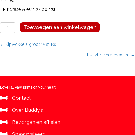
Purchase & earn 22 points!
BullyBrusher
Toevoegen aan winkelwagen
small
aantal
Posts
← Kipwokkels groot 15 stuks
BullyBrusher medium →
navigation
Love is...Paw prints on your heart
Contact
Over Buddy's
Bezorgen en afhalen
Spaarsysteem