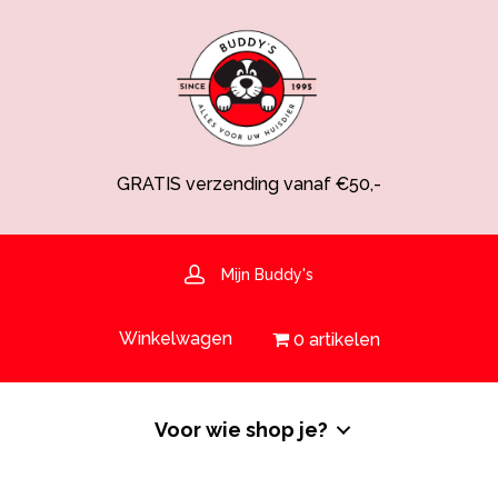
GRATIS verzending vanaf €50,-
Spaarsysteem voor korting!
Voedingsdeskundige aanwezig
Hulp nodig? 030-6919793 of shop@buddys.nl
GRATIS bezorging in de regio
Mijn Buddy's
GRATIS verzending vanaf €50,-
Winkelwagen
0 artikelen
Voor wie shop je?