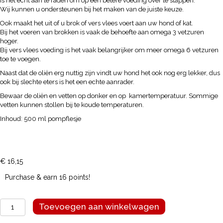
is het echt aan te raden om op een betere voeding over te stappen.
Wij kunnen u ondersteunen bij het maken van de juiste keuze.
Ook maakt het uit of u brok of vers vlees voert aan uw hond of kat.
Bij het voeren van brokken is vaak de behoefte aan omega 3 vetzuren
hoger.
Bij vers vlees voeding is het vaak belangrijker om meer omega 6 vetzuren
toe te voegen.
Naast dat de oliën erg nuttig zijn vindt uw hond het ook nog erg lekker, dus
ook bij slechte eters is het een echte aanrader.
Bewaar de oliën en vetten op donker en op kamertemperatuur. Sommige
vetten kunnen stollen bij te koude temperaturen.
Inhoud: 500 ml pompflesje
€
16,15
Purchase & earn 16 points!
Buddy's
Toevoegen aan winkelwagen
Natuurlijke
Hennepzaadolie