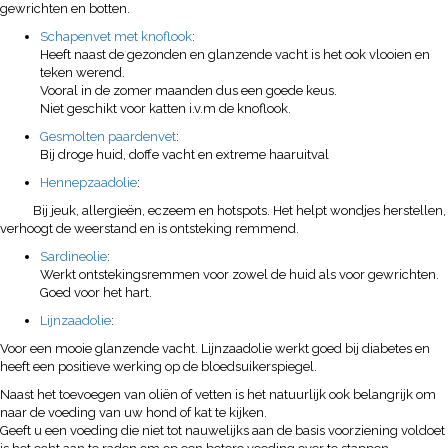
gewrichten en botten.
Schapenvet met knoflook
:
Heeft naast de gezonden en glanzende vacht is het ook vlooien en
teken werend.
Vooral in de zomer maanden dus een goede keus.
Niet geschikt voor katten i.v.m de knoflook.
Gesmolten paardenvet
:
Bij droge huid, doffe vacht en extreme haaruitval
Hennepzaadolie
:
Bij jeuk, allergieën, eczeem en hotspots. Het helpt wondjes herstellen,
verhoogt de weerstand en is ontsteking remmend.
Sardineolie
:
Werkt ontstekingsremmen voor zowel de huid als voor gewrichten.
Goed voor het hart.
Lijnzaadolie
:
Voor een mooie glanzende vacht. Lijnzaadolie werkt goed bij diabetes en
heeft een positieve werking op de bloedsuikerspiegel.
Naast het toevoegen van oliën of vetten is het natuurlijk ook belangrijk om
naar de voeding van uw hond of kat te kijken.
Geeft u een voeding die niet tot nauwelijks aan de basis voorziening voldoet