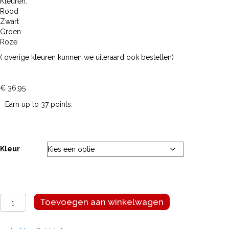
Kleuren:
Rood
Zwart
Groen
Roze
( overige kleuren kunnen we uiteraard ook bestellen)
€
36,95
Earn up to 37 points.
Kleur
Dog
Toevoegen aan winkelwagen
Copenhagen
Go