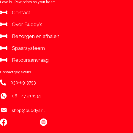
aantal
Love is...Paw prints on your heart
Contact
Over Buddy's
Bezorgen en afhalen
Spaarsysteem
Retouraanvraag
Contactgegevens
030-6919793
06 - 47 21 11 51
shop@buddys.nl