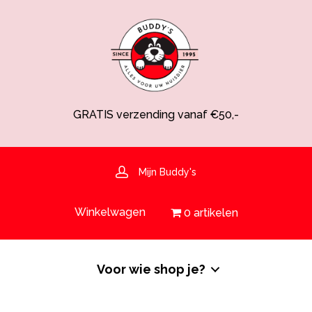
GRATIS verzending vanaf €50,-
Spaarsysteem voor korting!
Voedingsdeskundige aanwezig
Hulp nodig? 030-6919793 of shop@buddys.nl
GRATIS bezorging in de regio
Mijn Buddy's
GRATIS verzending vanaf €50,-
Winkelwagen
0 artikelen
Voor wie shop je?