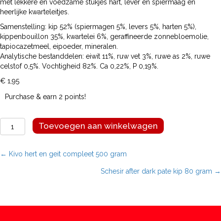
met lekkere en voedzame stukjes hart, lever en spiermaag en
heerlijke kwarteleitjes.
Samenstelling: kip 52% ​​(spiermagen 5%, levers 5%, harten 5%),
kippenbouillon 35%, kwartelei 6%, geraffineerde zonnebloemolie,
tapiocazetmeel, eipoeder, mineralen.
Analytische bestanddelen: eiwit 11%, ruw vet 3%, ruwe as 2%, ruwe
celstof 0,5%. Vochtigheid 82%. Ca 0,22%, P 0,19%.
€
1,95
Purchase & earn 2 points!
Schesir
Toevoegen aan winkelwagen
after
dark
pate
Posts
← Kivo hert en geit compleet 500 gram
kip
Schesir after dark pate kip 80 gram →
en
navigation
kwartel
ei
80
gram