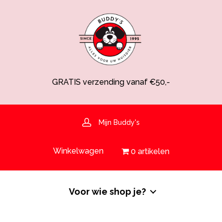
GRATIS verzending vanaf €50,-
Spaarsysteem voor korting!
Voedingsdeskundige aanwezig
Hulp nodig? 030-6919793 of shop@buddys.nl
GRATIS bezorging in de regio
Mijn Buddy's
GRATIS verzending vanaf €50,-
Winkelwagen
0 artikelen
Voor wie shop je?