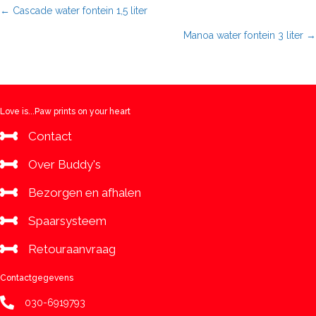
3
Posts
← Cascade water fontein 1,5 liter
liter
Manoa water fontein 3 liter →
aantal
navigation
Love is...Paw prints on your heart
Contact
Over Buddy's
Bezorgen en afhalen
Spaarsysteem
Retouraanvraag
Contactgegevens
030-6919793