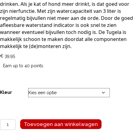
drinken. Als je kat of hond meer drinkt, is dat goed voor
zijn nierfunctie. Met zijn watercapaciteit van 3 liter is
regelmatig bijvullen niet meer aan de orde. Door de goed
afleesbare waterstand indicator is ook snel te zien
wanneer eventueel bijvullen toch nodig is. De Tugela is
makkelijk schoon te maken doordat alle componenten
makkelijk te (de)monteren zijn.
€
39,95
Earn up to 40 points.
Kleur
Tugela
Toevoegen aan winkelwagen
water
fontein