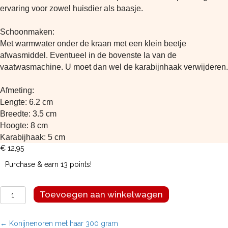
ervaring voor zowel huisdier als baasje.
Schoonmaken:
Met warmwater onder de kraan met een klein beetje
afwasmiddel. Eventueel in de bovenste la van de
vaatwasmachine. U moet dan wel de karabijnhaak verwijderen.
Afmeting:
Lengte: 6.2 cm
Breedte: 3.5 cm
Hoogte: 8 cm
Karabijhaak: 5 cm
€
12,95
Purchase & earn 13 points!
Siliconen
Toevoegen aan winkelwagen
snackdispencer
lavendel
aantal
← Konijnenoren met haar 300 gram