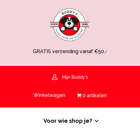
GRATIS verzending vanaf €50,-
Spaarsysteem voor korting!
Voedingsdeskundige aanwezig
Hulp nodig? 030-6919793 of shop@buddys.nl
GRATIS bezorging in de regio
Mijn Buddy's
GRATIS verzending vanaf €50,-
Winkelwagen
0 artikelen
Voor wie shop je?