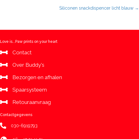
Posts
Siliconen snackdispencer licht blauw →
navigation
Love is...Paw prints on your heart
Contact
Over Buddy's
Bezorgen en afhalen
Spaarsysteem
Retouraanvraag
Contactgegevens
030-6919793