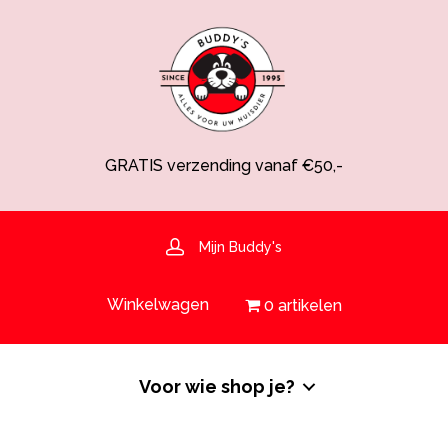
GRATIS verzending vanaf €50,-
Spaarsysteem voor korting!
Voedingsdeskundige aanwezig
Hulp nodig? 030-6919793 of shop@buddys.nl
GRATIS bezorging in de regio
Mijn Buddy's
GRATIS verzending vanaf €50,-
Winkelwagen
0 artikelen
Voor wie shop je?