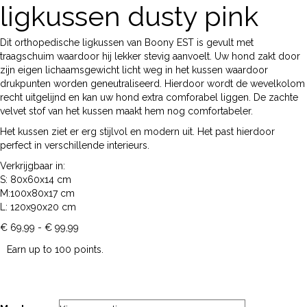
ligkussen dusty pink
Dit orthopedische ligkussen van Boony EST is gevult met
traagschuim waardoor hij lekker stevig aanvoelt. Uw hond zakt door
zijn eigen lichaamsgewicht licht weg in het kussen waardoor
drukpunten worden geneutraliseerd. Hierdoor wordt de wevelkolom
recht uitgelijnd en kan uw hond extra comforabel liggen. De zachte
velvet stof van het kussen maakt hem nog comfortabeler.
Het kussen ziet er erg stijlvol en modern uit. Het past hierdoor
perfect in verschillende interieurs.
Verkrijgbaar in:
S: 80x60x14 cm
M:100x80x17 cm
L: 120x90x20 cm
Prijsklasse:
€
69,99
-
€
99,99
€ 69,99
Earn up to 100 points.
tot
€ 99,99