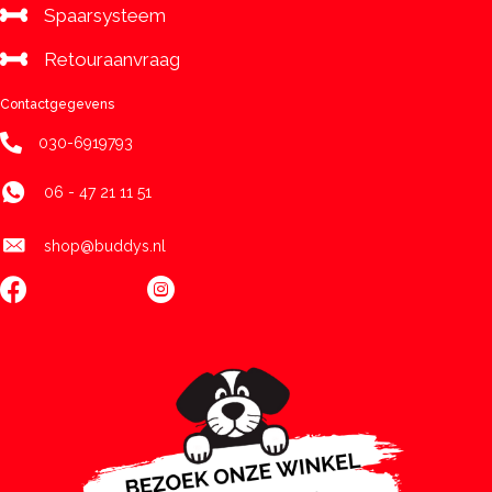
Spaarsysteem
Retouraanvraag
Contactgegevens
030-6919793
06 - 47 21 11 51
shop@buddys.nl