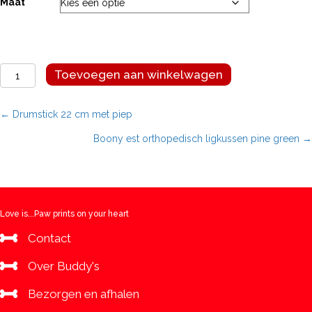
Maat
Boony
Toevoegen aan winkelwagen
est
orthopedisch
ligkussen
Posts
← Drumstick 22 cm met piep
dusty
Boony est orthopedisch ligkussen pine green →
pink
navigation
aantal
Love is...Paw prints on your heart
Contact
Over Buddy's
Bezorgen en afhalen