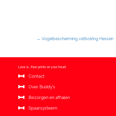
Posts
← Vogelbescherming vetbolring Hessen
navigation
Love is...Paw prints on your heart
Contact
Over Buddy's
Bezorgen en afhalen
Spaarsysteem