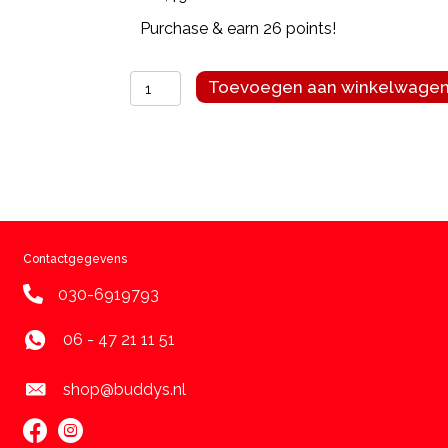
Purchase & earn 26 points!
Orbiloc
Toevoegen aan winkelwage
Dog
Dual
Red
aantal
Contactgegevens
030-6919793
06 - 47 21 11 51
shop@buddys.nl