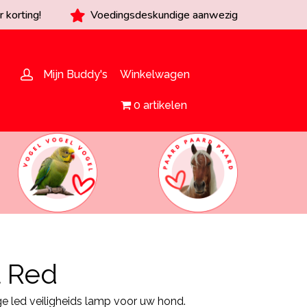
 korting!
Voedingsdeskundige aanwezig
Mijn Buddy's
Winkelwagen
0 artikelen
l Red
ge led veiligheids lamp voor uw hond.