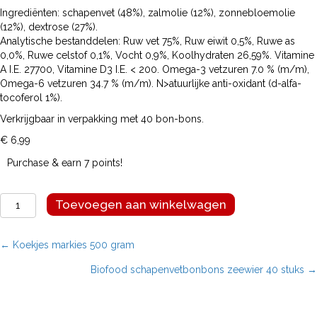
Ingrediënten: schapenvet (48%), zalmolie (12%), zonnebloemolie
(12%), dextrose (27%).
Analytische bestanddelen: Ruw vet 75%, Ruw eiwit 0,5%, Ruwe as
0,0%, Ruwe celstof 0,1%, Vocht 0,9%, Koolhydraten 26,59%. Vitamine
A I.E. 27700, Vitamine D3 I.E. < 200. Omega-3 vetzuren 7.0 % (m/m),
Omega-6 vetzuren 34.7 % (m/m). N>atuurlijke anti-oxidant (d-alfa-
tocoferol 1%).
Verkrijgbaar in verpakking met 40 bon-bons.
€
6,99
Purchase & earn 7 points!
Biofood
Toevoegen aan winkelwagen
schapenvetbonbons
zalm
40
Posts
← Koekjes markies 500 gram
stuks
Biofood schapenvetbonbons zeewier 40 stuks →
aantal
navigation