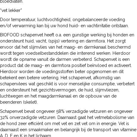
bloedvaten.
“vet lekker”
Door temperatuur, luchtvochtigheid, ongebalanceerde voeding
en/of verwarming kan bij uw hond huid- en vachtirritatie ontstaan.
BIOFOOD schapenvet heeft o.a. een gunstige werking bij honden en
ondersteunt huid, vacht, (spijs) vertering en darmflora. Het zorgt
ervoor dat het slijmvlies van het maag- en darmkanaal beschermd
wordt tegen voedselbestanddelen die irriterend werken. Hierdoor
wordt de opname vanuit de darmen verbeterd. Schapenvet is een
product dat de maag- en darmflora positief beïnvloed en activeert.
Hierdoor worden de voedingsstoffen beter opgenomen en dit
betekent een betere vertering. Het schapenvet, afkomstig van
schapenvlees wat geschikt is voor menselijke consumptie, verbetert
en ondersteunt het gezichtsvermogen, de huid, slijmvliezen,
luchtwegen en het maagdarmkanaal en de opbouw van de
beenderen (skelet).
Schapenvet bevat ongeveer 58% verzadigde vetzuren en ongeveer
32% onverzadigde vetzuren. Daarnaast gaat het vetmetabolisme van
de hond zeer efficiënt om met vet en zet vet om in energie. Vet is
daarnaast een smaakmaker en belangrijk bij de transport van vitamine
A, D, E en K in het lichaam.