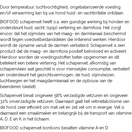
Door temperatuur, luchtvochtigheid, ongebalanceerde voeding
en/of verwarming kan bij uw hond huid- en vachtirritatie ontstaan.
BIOFOOD schapenvet heeft o.a. een gunstige werking bij honden en
ondersteunt huid, vacht, (spijs) vertering en darmflora. Het zorgt
ervoor dat het slijmvlies van het maag- en darmkanaal beschermd
wordt tegen voedselbestanddelen die irriterend werken. Hierdoor
wordt de opname vanuit de darmen verbeterd. Schapenvet is een
product dat de maag- en darmflora positief beïnvloed en activeert.
Hierdoor worden de voedingsstoffen beter opgenomen en dit
betekent een betere vertering. Het schapenvet, afkomstig van
schapenvlees wat geschikt is voor menselijke consumptie, verbetert
en ondersteunt het gezichtsvermogen, de huid, slijmvliezen,
luchtwegen en het maagdarmkanaal en de opbouw van de
beenderen (skelet).
Schapenvet bevat ongeveer 58% verzadigde vetzuren en ongeveer
32% onverzadigde vetzuren. Daarnaast gaat het vetmetabolisme van
de hond zeer efficiënt om met vet en zet vet om in energie. Vet is
daarnaast een smaakmaker en belangrijk bij de transport van vitamine
A, D, E en K in het lichaam.
BIOFOOD schapenvet bonbons bevatten vitamine A en D: