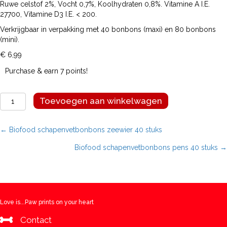
Ruwe celstof 2%, Vocht 0,7%, Koolhydraten 0,8%. Vitamine A I.E.
27700, Vitamine D3 I.E. < 200.
Verkrijgbaar in verpakking met 40 bonbons (maxi) en 80 bonbons
(mini).
€
6,99
Purchase & earn 7 points!
Biofood
Toevoegen aan winkelwagen
schapenvetbonbons
zeewier
mini
Posts
← Biofood schapenvetbonbons zeewier 40 stuks
80
Biofood schapenvetbonbons pens 40 stuks →
stuks
navigation
aantal
Love is...Paw prints on your heart
Contact