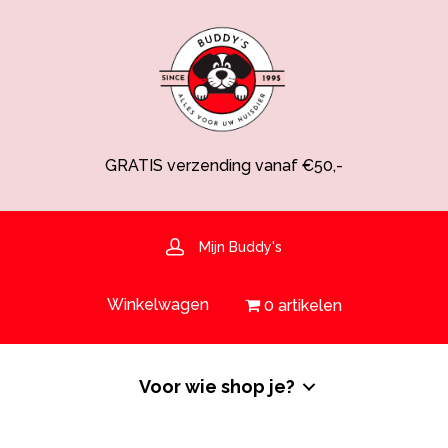
GRATIS verzending vanaf €50,-
Spaarsysteem voor korting!
Voedingsdeskundige aanwezig
Hulp nodig? 030-6919793 of shop@buddys.nl
GRATIS bezorging in de regio
Mijn Buddy's
GRATIS verzending vanaf €50,-
Winkelwagen
0 artikelen
Voor wie shop je?