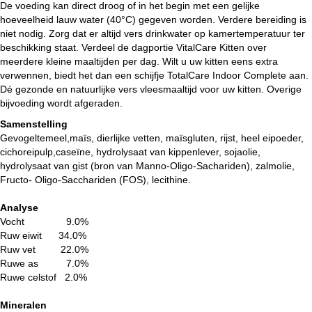
De voeding kan direct droog of in het begin met een gelijke
hoeveelheid lauw water (40°C) gegeven worden. Verdere bereiding is
niet nodig. Zorg dat er altijd vers drinkwater op kamertemperatuur ter
beschikking staat. Verdeel de dagportie VitalCare Kitten over
meerdere kleine maaltijden per dag. Wilt u uw kitten eens extra
verwennen, biedt het dan een schijfje TotalCare Indoor Complete aan.
Dé gezonde en natuurlijke vers vleesmaaltijd voor uw kitten. Overige
bijvoeding wordt afgeraden.
Samenstelling
Gevogeltemeel,maïs, dierlijke vetten, maïsgluten, rijst, heel eipoeder,
cichoreipulp,caseïne, hydrolysaat van kippenlever, sojaolie,
hydrolysaat van gist (bron van Manno-Oligo-Sachariden), zalmolie,
Fructo- Oligo-Sacchariden (FOS), lecithine.
Analyse
Vocht 9.0%
Ruw eiwit 34.0%
Ruw vet 22.0%
Ruwe as 7.0%
Ruwe celstof 2.0%
Mineralen