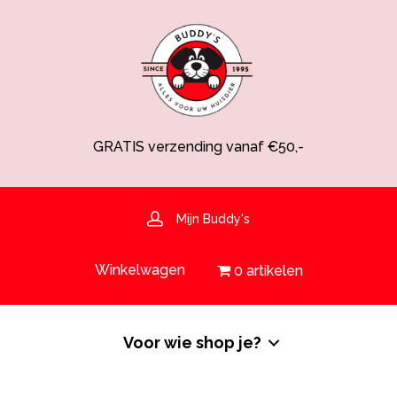
GRATIS verzending vanaf €50,-
Spaarsysteem voor korting!
Voedingsdeskundige aanwezig
Hulp nodig? 030-6919793 of shop@buddys.nl
GRATIS bezorging in de regio
Mijn Buddy's
GRATIS verzending vanaf €50,-
Winkelwagen
0 artikelen
Voor wie shop je?