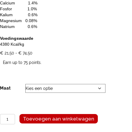
Calcium 1.4%
Fosfor 1.0%
Kalium 0.6%
Magnesium 0.08%
Natrium 0.6%
Voedingswaarde
4380 Kcal/kg
Prijsklasse:
€
21,50
-
€
74,50
€ 21,50
Earn up to 75 points.
tot
€ 74,50
Maat
Prins
Toevoegen aan winkelwagen
vitalcare
kitten