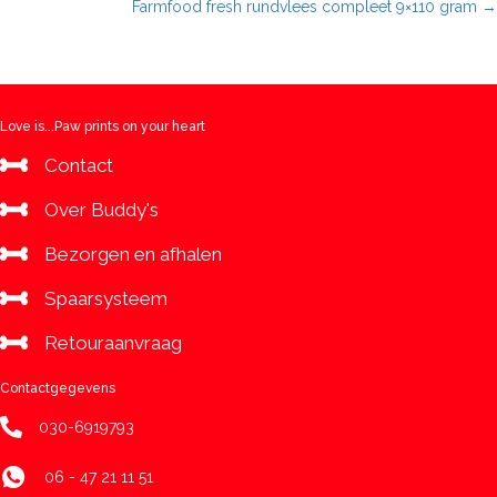
Farmfood fresh rundvlees compleet 9×110 gram →
gram
navigation
omdoos
aantal
Love is...Paw prints on your heart
Contact
Over Buddy's
Bezorgen en afhalen
Spaarsysteem
Retouraanvraag
Contactgegevens
030-6919793
06 - 47 21 11 51