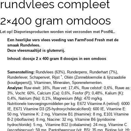
rundvlees compleet
2×400 gram omdoos
Let op! Diepvriesproducten worden niet verzonden met PostNL.
Een heerlijke vers vlees voeding van FarmFood Fresh met de
smaak Rundvlees.
Deze vleesmaaltijd is glutenvrij.
Inhoud: doosje 2 x 400 gram 8 doosjes in een omdoos
Samenstelling:
Rundvlees (63%), Runderpens, Runderhart (7%),
*
Runderlever, Schapenvet, Rijst
, Oliën (Zonnebloemolie & lijnzaadolie
(koudgeperst)), Vitaminen, Mineralen, Sporenelementen.
Analyse:
Ruw eiwit: 16%, Ruw vet: 17,4%, Ruw celstof: 0,6%, Ruwe as:
3%, Vocht: 60%, Calcium (Ca): 0,6%, Fosfor (P): 0,48%, Kalium (K):
0,4%, Natrium (Na): 0,1%, Magnesium (Mg): 470 mg/kg.
Nutritionele toevoegingsmiddelen per kg: E672 Vitamine A (retinol): 6000
IE, E671 Vitamine D3 (25-hydroxycholecalciferol): 600 IE, Vitamine E:
50 mg, Vitamine K: 2 mg, Vitamine B1 (thiamine): 8 mg, E101 Vitamine
B-2 (riboflavine): 8 mg, Niacine: 32 mg, Vitamine B6 (pyridoxine
hydrochloride): 5 mg, Vitamine B12 (cobalamine): 24 mcg, Vitamine C
(ascorbinezuur): 59 mg, Pantotheenzuur (vit. B5): 35 mg, Biotine (vit. H):