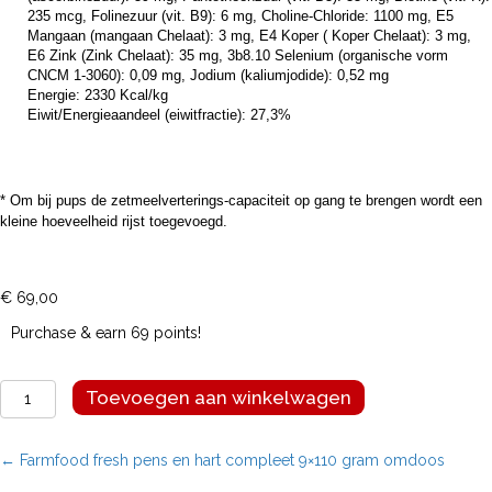
235 mcg, Folinezuur (vit. B9): 6 mg, Choline-Chloride: 1100 mg, E5
Mangaan (mangaan Chelaat): 3 mg, E4 Koper ( Koper Chelaat): 3 mg,
E6 Zink (Zink Chelaat): 35 mg, 3b8.10 Selenium (organische vorm
CNCM 1-3060): 0,09 mg, Jodium (kaliumjodide): 0,52 mg
Energie: 2330 Kcal/kg
Eiwit/Energieaandeel (eiwitfractie): 27,3%
* Om bij pups de zetmeelverterings-capaciteit op gang te brengen wordt een
kleine hoeveelheid rijst toegevoegd.
€
69,00
Purchase & earn 69 points!
Farmfood
Toevoegen aan winkelwagen
fresh
rundvlees
compleet
Posts
← Farmfood fresh pens en hart compleet 9×110 gram omdoos
2x400