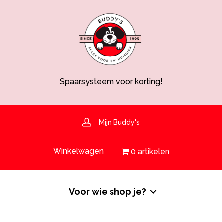
Spaarsysteem voor korting!
Voedingsdeskundige aanwezig
Hulp nodig? 030-6919793 of shop@buddys.nl
GRATIS bezorging in de regio
GRATIS verzending vanaf €50,-
Mijn Buddy's
Spaarsysteem voor korting!
Winkelwagen
0 artikelen
Voor wie shop je?