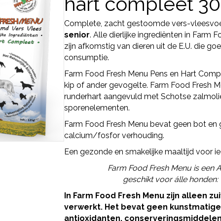
hart compleet 3
Complete, zacht gestoomde vers-vleesvoe
senior
. Alle dierlijke ingrediënten in Far
zijn afkomstig van dieren uit de E.U. die g
consumptie.
Farm Food Fresh Menu Pens en Hart Comple
kip of ander gevogelte. Farm Food Fresh M
runderhart aangevuld met Schotse zalmolie
sporenelementen.
Farm Food Fresh Menu bevat geen bot en 
calcium/fosfor verhouding.
Een gezonde en smakelijke maaltijd voor i
Farm Food Fresh Menu is een A
geschikt voor álle honden:
In Farm Food Fresh Menu zijn alleen zu
verwerkt. Het bevat geen kunstmatig
antioxidanten, conserveringsmiddelen