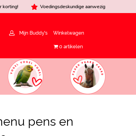
 korting!
Voedingsdeskundige aanwezig
Mijn Buddy's
Winkelwagen
0 artikelen
menu pens en