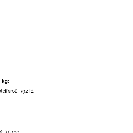
 kg:
iferol): 392 IE,
): 3,5 mg,