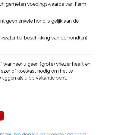
isch gemeten voedingswaarde van Farm
nt geen enkele hond is gelijk aan de
inkwater ter beschikking van de hond(en)
f wanneer u geen (grote) vriezer heeft en
riezer of koelkast nodig om het te
o liggen als u op vakantie bent.
n
 menu bio dog kip en groente 100 gram →