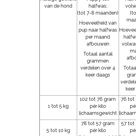
van de hond
halfwas:
volw
(tot 7-8 maanden)
(to
maa
Hoeveelheid van
pup naar halfwas
Hoevee
per maand
halfw
afbouwen
volwa
m
Totaal aantal
afb
grammen
verdelen over 4
Totaa
keer daags
gr
verdel
keer
102 tot 76 gram
76 tot
1 tot 5 kg
pér kilo
pér
lichaamsgewicht
lichaa
78 tot 57 gram
57 tot
5 tot 10 kg
pér kilo
pér