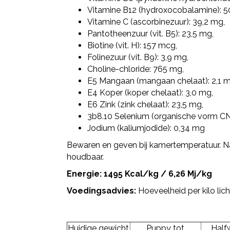
Vitamine B12 (hydroxocobalamine): 5
Vitamine C (ascorbinezuur): 39,2 mg,
Pantotheenzuur (vit. B5): 23,5 mg,
Biotine (vit. H): 157 mcg,
Folinezuur (vit. B9): 3,9 mg,
Choline-chloride: 765 mg,
E5 Mangaan (mangaan chelaat): 2,1 m
E4 Koper (koper chelaat): 3,0 mg,
E6 Zink (zink chelaat): 23,5 mg,
3b8.10 Selenium (organische vorm C
Jodium (kaliumjodide): 0,34 mg
Bewaren en geven bij kamertemperatuur. Na
houdbaar.
Energie: 1495 Kcal/kg / 6,26 Mj/kg
Voedingsadvies:
Hoeveelheid per kilo li
Huidige gewicht
Puppy tot
Half