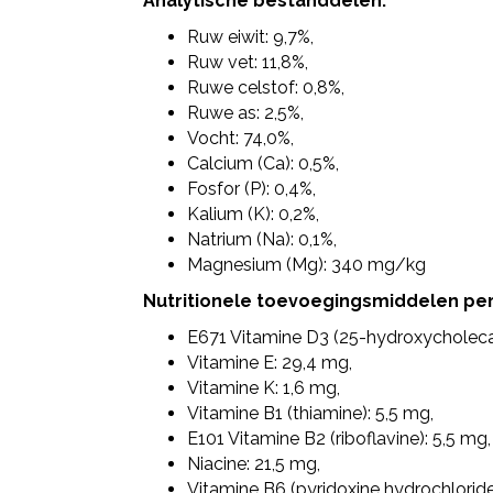
Analytische bestanddelen:
Ruw eiwit: 9,7%,
Ruw vet: 11,8%,
Ruwe celstof: 0,8%,
Ruwe as: 2,5%,
Vocht: 74,0%,
Calcium (Ca): 0,5%,
Fosfor (P): 0,4%,
Kalium (K): 0,2%,
Natrium (Na): 0,1%,
Magnesium (Mg): 340 mg/kg
Nutritionele toevoegingsmiddelen per
E671 Vitamine D3 (25-hydroxycholecalc
Vitamine E: 29,4 mg,
Vitamine K: 1,6 mg,
Vitamine B1 (thiamine): 5,5 mg,
E101 Vitamine B2 (riboflavine): 5,5 mg,
Niacine: 21,5 mg,
Vitamine B6 (pyridoxine hydrochloride