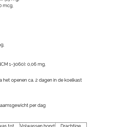
0 mcg,
g,
NCM 1-3060): 0,06 mg,
 het openen ca. 2 dagen in de koelkast
chaamsgewicht per dag
was tot
Volwassen hond:
Drachtige,