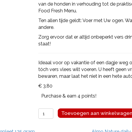
van de honden in verhouding tot de prakt
Food Fresh Menu.
Ten allen tijde geldt: Voer met Uw ogen. Wa
andere.
Zorg ervoor dat er altijd onbeperkt vers dr
staat!
Ideaal voor op vakantie of een dagje weg o
tóch vers vlees wilt voeren. U heeft geen v
bewaren, maar laat het niet in een hete aut
€
3,80
Purchase & earn 4 points!
Farmfood
Toevoegen aan winkelwage
fresh
menu
mpleet 125 gram
Almo Nature daily
pens