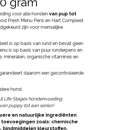
00 gram
ding voor alle honden
van pup tot
m Food Fresh Menu Pens en Hart Compleet
oedgekeurd zijn voor menselijke
et is op basis van rund en bevat geen
enu is op basis van puur runderpens en
, mineralen, organische vitamines en
garandeert daarom een gecontroleerde
edere hond.
ll Life Stages hondenvoeding:
 van puppy tot aan senior!
ivere en natuurlijke ingrediënten
e toevoegingen zoals: chemische
, bindmiddelen kleurstoffen,