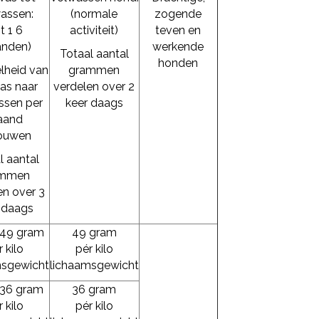
assen:
(normale
zogende
t 1 6
activiteit)
teven en
nden)
werkende
Totaal aantal
honden
lheid van
grammen
as naar
verdelen over 2
ssen per
keer daags
aand
ouwen
l aantal
ammen
en over 3
 daags
 49 gram
49 gram
 kilo
pér kilo
msgewicht
lichaamsgewicht
 36 gram
36 gram
 kilo
pér kilo