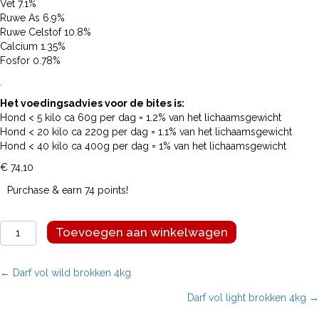
Vet 7.1%
Ruwe As 6.9%
Ruwe Celstof 10.8%
Calcium 1.35%
Fosfor 0.78%
.
Het voedingsadvies voor de bites is:
Hond < 5 kilo ca 60g per dag = 1.2% van het lichaamsgewicht
Hond < 20 kilo ca 220g per dag = 1.1% van het lichaamsgewicht
Hond < 40 kilo ca 400g per dag = 1% van het lichaamsgewicht
€
74,10
Purchase & earn 74 points!
Darf
Toevoegen aan winkelwagen
vol
light
brokken
Posts
← Darf vol wild brokken 4kg
14kg
Darf vol light brokken 4kg →
aantal
navigation