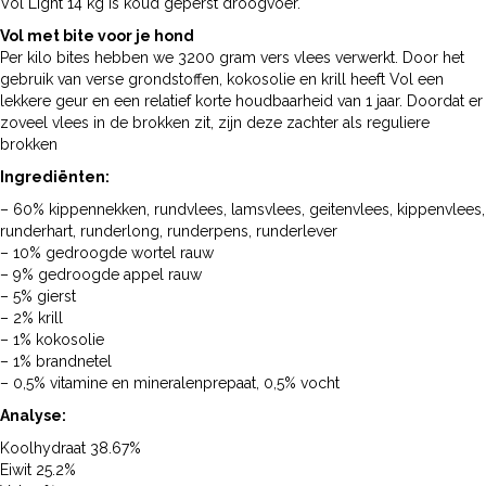
Vol Light 14 kg is koud geperst droogvoer.
Vol met bite voor je hond
Per kilo bites hebben we 3200 gram vers vlees verwerkt. Door het
gebruik van verse grondstoffen, kokosolie en krill heeft Vol een
lekkere geur en een relatief korte houdbaarheid van 1 jaar. Doordat er
zoveel vlees in de brokken zit, zijn deze zachter als reguliere
brokken
Ingrediënten:
– 60% kippennekken, rundvlees, lamsvlees, geitenvlees, kippenvlees,
runderhart, runderlong, runderpens, runderlever
– 10% gedroogde wortel rauw
– 9% gedroogde appel rauw
– 5% gierst
– 2% krill
– 1% kokosolie
– 1% brandnetel
– 0,5% vitamine en mineralenprepaat, 0,5% vocht
Analyse:
Koolhydraat 38.67%
Eiwit 25.2%