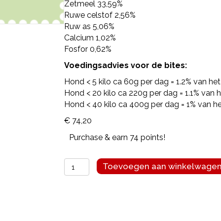
Zetmeel 33,59%
Ruwe celstof 2,56%
Ruw as 5,06%
Calcium 1,02%
Fosfor 0,62%
Voedingsadvies voor de bites:
Hond < 5 kilo ca 60g per dag = 1.2% van he
Hond < 20 kilo ca 220g per dag = 1.1% van
Hond < 40 kilo ca 400g per dag = 1% van h
€
74,20
Purchase & earn 74 points!
Darf
Toevoegen aan winkelwage
vol
zalm
brokken
14kg
aantal