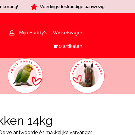
 korting!
Voedingsdeskundige aanwezig
Mijn Buddy's
Winkelwagen
0 artikelen
okken 14kg
 De verantwoorde én makkelijke vervanger