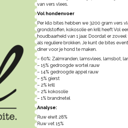
van vers vlees.
Vol hondenvoer
Per kilo bites hebben we 3200 gram vers vl
grondstoffen, kokosolie en krill heeft Vol ee
houdbaarheid van 1 jaar. Doordat er zoveel v
als reguliere brokken. Je kunt de bites eve
diner voor je hond te maken.
– 60%: Zalmranden, lamsvlees, lamsbot, l
– 15% gedroogde wortel rauw
– 14% gedroogde appel rauw
– 5% gierst
– 2% krill
– 2% kokosolie
– 1% brandnetel
Analyse:
Ruw eiwit 28%
Ruw vet 15%