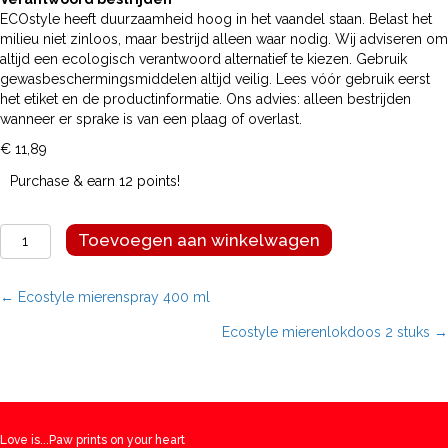
ECOstyle heeft duurzaamheid hoog in het vaandel staan. Belast het
milieu niet zinloos, maar bestrijd alleen waar nodig. Wij adviseren om
altijd een ecologisch verantwoord alternatief te kiezen. Gebruik
gewasbeschermingsmiddelen altijd veilig. Lees vóór gebruik eerst
het etiket en de productinformatie. Ons advies: alleen bestrijden
wanneer er sprake is van een plaag of overlast.
€
11,89
Purchase & earn 12 points!
Ecostyle
Toevoegen aan winkelwagen
mierenpoeder
250
gram
Posts
← Ecostyle mierenspray 400 ml
aantal
Ecostyle mierenlokdoos 2 stuks →
navigation
Love is...Paw prints on your heart