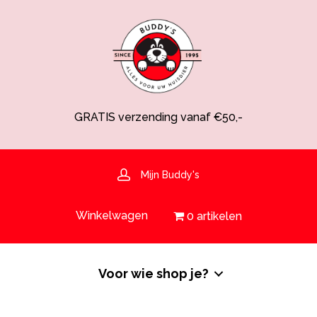
GRATIS verzending vanaf €50,-
Spaarsysteem voor korting!
Voedingsdeskundige aanwezig
Hulp nodig? 030-6919793 of shop@buddys.nl
GRATIS bezorging in de regio
Mijn Buddy's
GRATIS verzending vanaf €50,-
Winkelwagen
0 artikelen
Voor wie shop je?