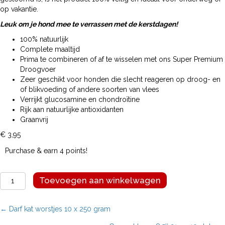
op vakantie.
Leuk om je hond mee te verrassen met de kerstdagen!
100% natuurlijk
Complete maaltijd
Prima te combineren of af te wisselen met ons Super Premium
Droogvoer
Zeer geschikt voor honden die slecht reageren op droog- en
of blikvoeding of andere soorten van vlees
Verrijkt glucosamine en chondroïtine
Rijk aan natuurlijke antioxidanten
Graanvrij
€
3,95
Purchase & earn 4 points!
Renske
Toevoegen aan winkelwagen
vers
vlees
kerstdiner
Posts
← Darf kat worstjes 10 x 250 gram
395