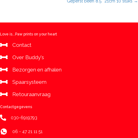
Geperst been 8.5″ 21cm 10 stuks →
gram
navigation
aantal
Love is...Paw prints on your heart
Contact
Over Buddy's
Bezorgen en afhalen
Spaarsysteem
Retouraanvraag
Contactgegevens
030-6919793
06 - 47 21 11 51