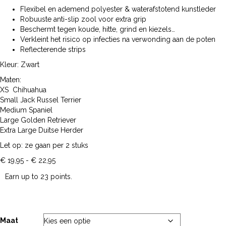
Flexibel en ademend polyester & waterafstotend kunstleder
Robuuste anti-slip zool voor extra grip
Beschermt tegen koude, hitte, grind en kiezels…
Verkleint het risico op infecties na verwonding aan de poten
Reflecterende strips
Kleur: Zwart
Maten:
XS Chihuahua
Small Jack Russel Terrier
Medium Spaniel
Large Golden Retriever
Extra Large Duitse Herder
Let op: ze gaan per 2 stuks
Prijsklasse:
€
19,95
-
€
22,95
€ 19,95
Earn up to 23 points.
tot
€ 22,95
Maat