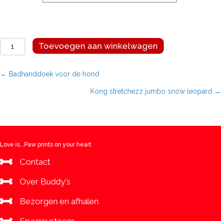
Hondenschoenen
Toevoegen aan winkelwagen
2
stuks
aantal
Posts
← Badhanddoek voor de hond
Kong stretchezz jumbo snow leopard →
navigation
Love is...Paw prints on your heart
Contact
Over Buddy's
Bezorgen en afhalen
Spaarsysteem