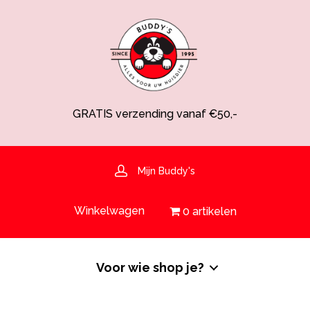
GRATIS verzending vanaf €50,-
Spaarsysteem voor korting!
Voedingsdeskundige aanwezig
Hulp nodig? 030-6919793 of shop@buddys.nl
GRATIS bezorging in de regio
Mijn Buddy's
GRATIS verzending vanaf €50,-
Winkelwagen
0 artikelen
Voor wie shop je?