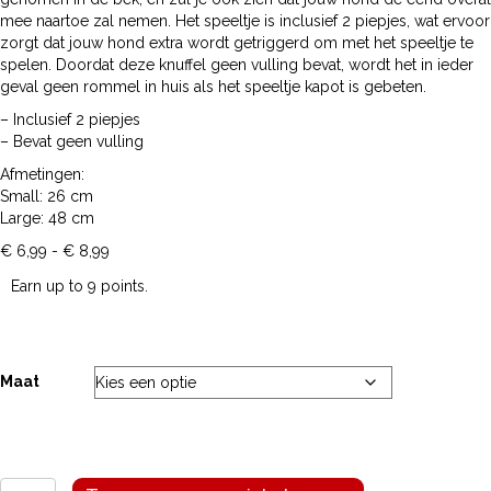
mee naartoe zal nemen. Het speeltje is inclusief 2 piepjes, wat ervoor
zorgt dat jouw hond extra wordt getriggerd om met het speeltje te
spelen. Doordat deze knuffel geen vulling bevat, wordt het in ieder
geval geen rommel in huis als het speeltje kapot is gebeten.
– Inclusief 2 piepjes
– Bevat geen vulling
Afmetingen:
Small: 26 cm
Large: 48 cm
Prijsklasse:
€
6,99
-
€
8,99
€ 6,99
Earn up to 9 points.
tot
€ 8,99
Maat
Flatino